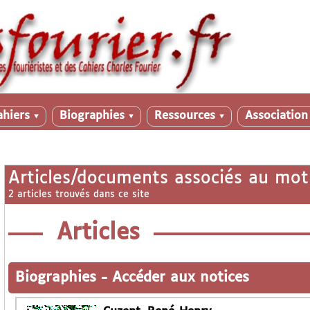
ahiers
Biographies
Ressources
Associatio
▼
▼
▼
Articles/documents associés au mot
2 articles trouvés dans ce site
Articles
Biographies
-
Accéder aux notices