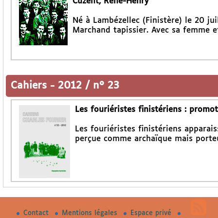
Cuzent, René-Henry
Né à Lambézellec (Finistère) le 20 jui
Marchand tapissier. Avec sa femme et 
Cahiers
-
2012 / n° 23
Les fouriéristes finistériens : prom
Les fouriéristes finistériens appara
perçue comme archaïque mais porteu
Contact
Mentions légales
Espace privé