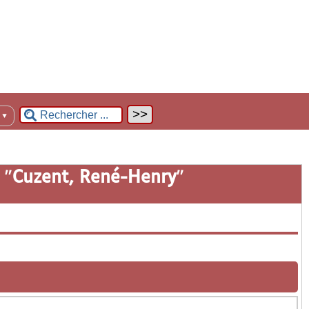
n
▼
 "
Cuzent, René-Henry
"