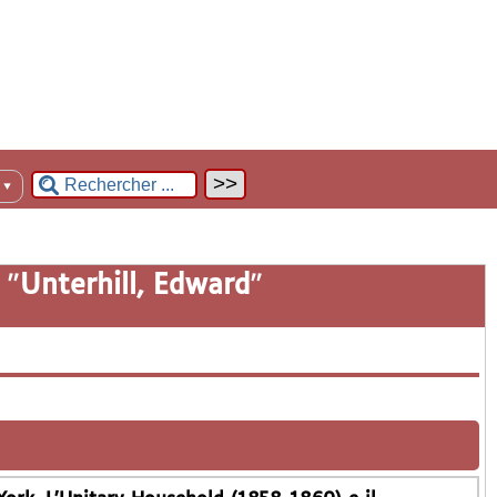
n
▼
 "
Unterhill, Edward
"