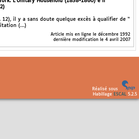
York. L’Unitary Household (1858-1860) e il
2)
12), il y a sans doute quelque excès à qualifier de “
itation (…)
Article mis en ligne le
décembre 1992
dernière modification le 4 avril 2007
Réalisé sous
Habillage
ESCAL
5.2.5