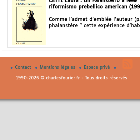
CETTI Laura : Un Falansterio a New 
riformismo prebellico american (199
Comme l’admet d’emblée l’auteur (p. 
phalanstère ” cette expérience d’hab
Contact
Mentions légales
Espace privé
1990-2026 © charlesfourier.fr - Tous droits réservés