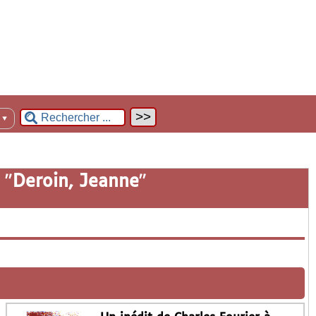
n
▼
 "
Deroin, Jeanne
"