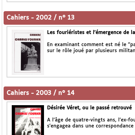
Cahiers
-
2002 / n° 13
Les fouriéristes et l’émergence de 
En examinant comment est né le "par
sur le rôle joué par plusieurs milita
Cahiers
-
2003 / n° 14
Désirée Véret, ou le passé retrouvé
A l’âge de quatre-vingts ans, l’ex-fo
s’engagea dans une correspondance a