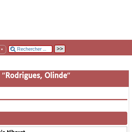
n
▼
 "
Rodrigues, Olinde
"