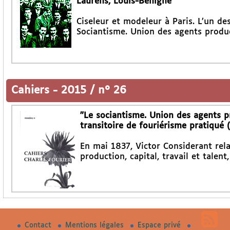
Laurens, Louis-Bénigne
Ciseleur et modeleur à Paris. L’un d
Sociantisme. Union des agents product
Cahiers
-
2015 / n° 26
"Le sociantisme. Union des agents pro
transitoire de fouriérisme pratiqué 
En mai 1837, Victor Considerant rel
production, capital, travail et talent
Contact
Mentions légales
Espace privé