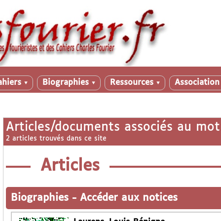
ahiers
Biographies
Ressources
Associatio
▼
▼
▼
Articles/documents associés au mot
2 articles trouvés dans ce site
Articles
Biographies
-
Accéder aux notices