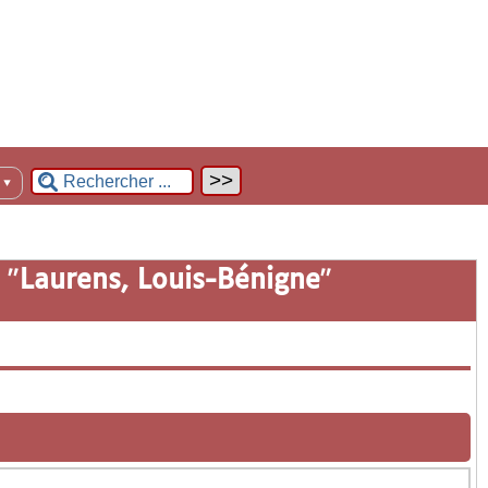
n
▼
 "
Laurens, Louis-Bénigne
"