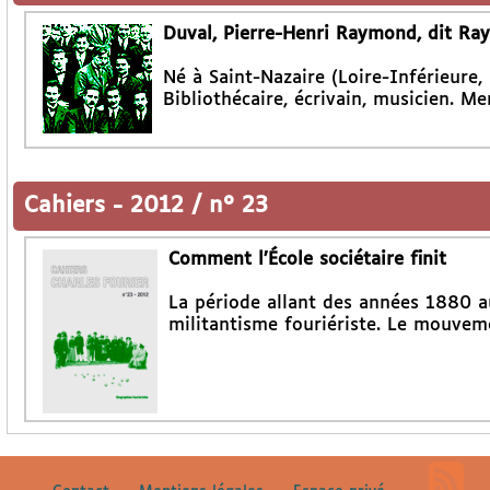
Duval, Pierre-Henri Raymond, dit R
Né à Saint-Nazaire (Loire-Inférieure, 
Bibliothécaire, écrivain, musicien. M
Cahiers
-
2012 / n° 23
Comment l’École sociétaire finit
La période allant des années 1880 a
militantisme fouriériste. Le mouvem