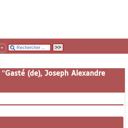
n
▼
 "
Gasté (de), Joseph Alexandre