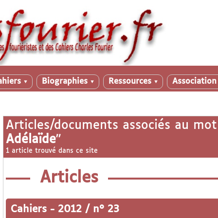
ahiers
Biographies
Ressources
Associatio
▼
▼
▼
Articles/documents associés au mot
Adélaïde
"
1 article trouvé dans ce site
Articles
Cahiers
-
2012 / n° 23