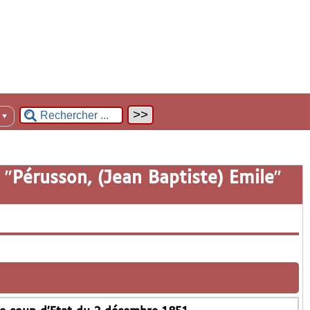
n
▼
 "
Pérusson, (Jean Baptiste) Emile
"