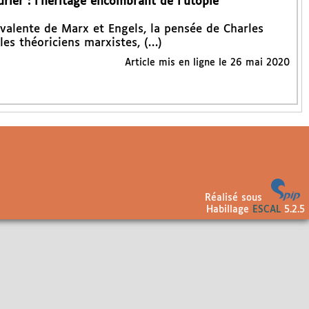
rier : l’héritage encombrant de l’utopie
alente de Marx et Engels, la pensée de Charles
 les théoriciens marxistes, (…)
Article mis en ligne le
26 mai 2020
Réalisé sous
Habillage
ESCAL
5.2.5