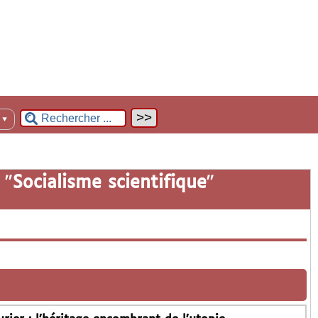
n
▼
 "
Socialisme scientifique
"