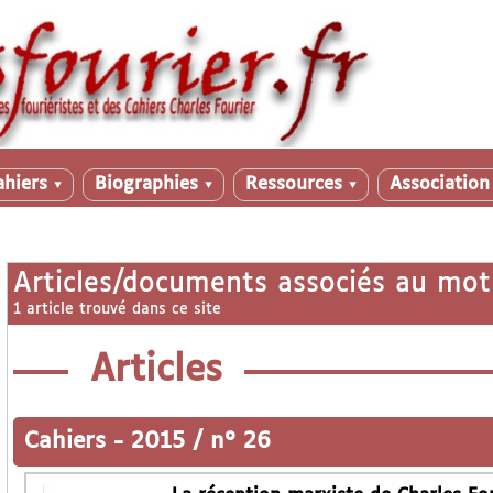
ahiers
Biographies
Ressources
Associatio
▼
▼
▼
Articles/documents associés au mot
1 article trouvé dans ce site
Articles
Cahiers
-
2015 / n° 26