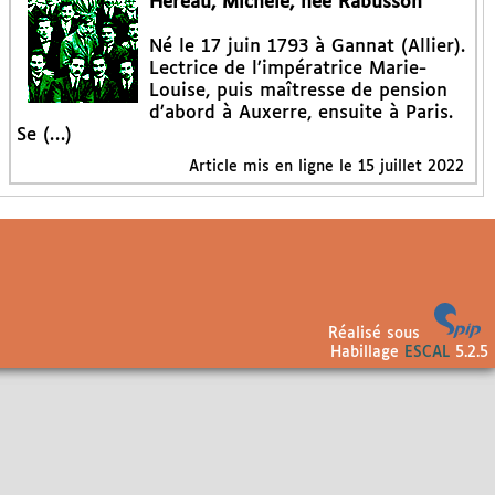
Héreau, Michèle, née Rabusson
Né le 17 juin 1793 à Gannat (Allier).
Lectrice de l’impératrice Marie-
Louise, puis maîtresse de pension
d’abord à Auxerre, ensuite à Paris.
Se (…)
Article mis en ligne le
15 juillet 2022
Réalisé sous
Habillage
ESCAL
5.2.5