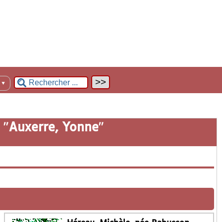
n
▼
 "
Auxerre, Yonne
"