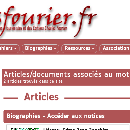
ahiers
Biographies
Ressources
Associatio
▼
▼
▼
Articles/documents associés au mot
2 articles trouvés dans ce site
Articles
Biographies
-
Accéder aux notices