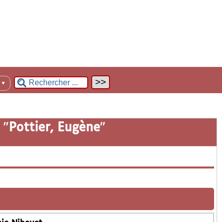
n
▼
 "
Pottier, Eugène
"