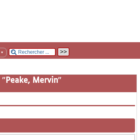
n
▼
 "
Peake, Mervin
"