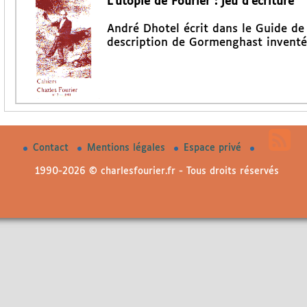
L’utopie de Fourier : jeu d’écriture
André Dhotel écrit dans le Guide de n
description de Gormenghast inventé
Contact
Mentions légales
Espace privé
1990-2026 © charlesfourier.fr - Tous droits réservés