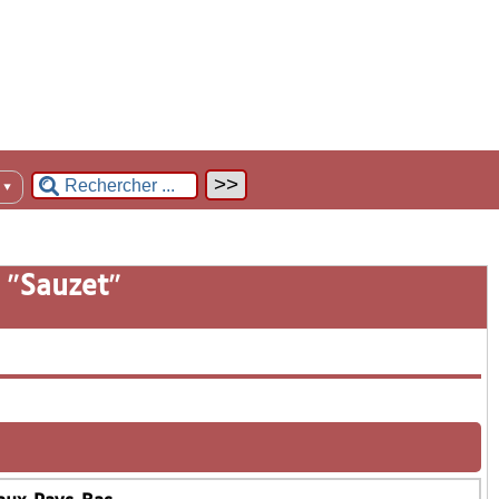
n
▼
 "
Sauzet
"