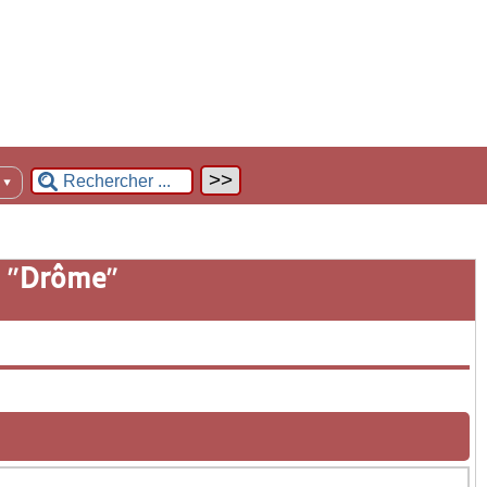
n
▼
 "
Drôme
"