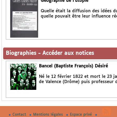
Géographie de l’utopie
Quelle était la diffusion des idées d
quelle pouvait être leur influence rée
Biographies
-
Accéder aux notices
Bancel (Baptiste François) Désiré
Né le 12 février 1822 et mort le 23 
de Valence (Drôme) puis professeur de
Contact
Mentions légales
Espace privé