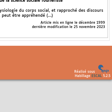
e la science sociale fouriériste
siologie du corps social, et rapproché des discours
e, peut être appréhendé (…)
Article mis en ligne le
décembre 1999
dernière modification le 25 novembre 2023
Réalisé sous
Habillage
ESCAL
5.2.5