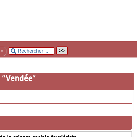
n
▼
 "
Vendée
"