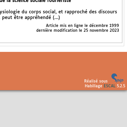
e la science sociale fouriériste
siologie du corps social, et rapproché des discours
e, peut être appréhendé (…)
Article mis en ligne le
décembre 1999
dernière modification le 25 novembre 2023
Réalisé sous
Habillage
ESCAL
5.2.5