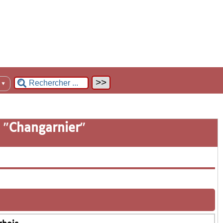
n
▼
 "
Changarnier
"