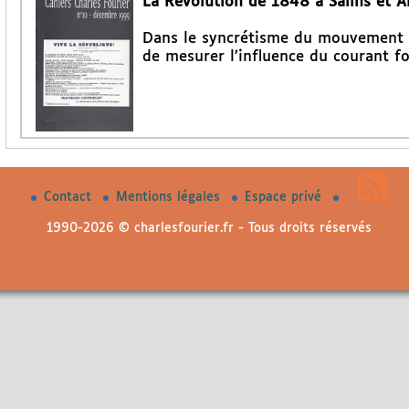
La Révolution de 1848 à Salins et A
Dans le syncrétisme du mouvement dé
de mesurer l’influence du courant fou
Contact
Mentions légales
Espace privé
1990-2026 © charlesfourier.fr - Tous droits réservés