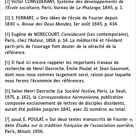
[
2
]
Victor CONSIDERANT,
Système des développements de
l’École sociétaire,
Paris, bureau de
La Phalange,
1845, p. 1.
[
3
]
J. FERRARI, « Des idées de l’école de Fourier depuis
1830 »,
Revue des Deux Mondes,
1er août 1845, p. 434.
[
4
]
Eugène de MIRECOURT,
Considerant
(Les contemporains),
Paris, chez l’Auteur, 1858, p. 14. La médiocrité et l’évident
parti-pris de l’ouvrage font douter de la véracité de la
référence.
[
5
]
Il faut ici encore rappeler les importants travaux de
recherche de Henri Desroche, Émile Poulat et Jean Gaumont,
dont nous nous sommes largement servi, raison pour laquelle
nous ferons l’économie des références.
[
6
]
Selon Henri Desroche (La
Société festive,
Paris, Le Seuil,
1975, p. 162), la
Correspondance harmonienne,
publication
composée exclusivement de lettres de disciples dissidents,
aurait été publiée jusqu’en 1841, avec 31 numéros au total.
[
7
]
apud
, E. POULAT, « Sur deux textes manuscrits de Fourier »
,
dans
Études sur la tradition française de l’association ouvrière
,
Paris, Minuit, 1956.