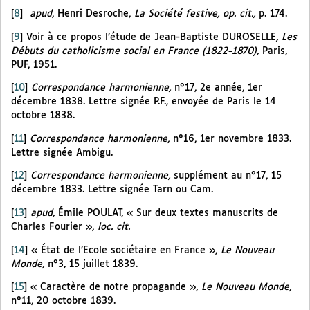
[
8
]
apud
,
Henri Desroche,
La Société festive, op. cit.,
p. 174.
[
9
]
Voir à ce propos l’étude de Jean-Baptiste DUROSELLE
, Les
Débuts du catholicisme social en France (1822-1870),
Paris,
PUF, 1951.
[
10
]
Correspondance harmonienne,
n°17, 2e
année, 1er
décembre 1838. Lettre signée P.F., envoyée de Paris le 14
octobre 1838.
[
11
]
Correspondance harmonienne,
n°16, 1er novembre 1833.
Lettre signée Ambigu.
[
12
]
Correspondance harmonienne,
supplément au n°17, 15
décembre 1833. Lettre signée Tarn ou Cam.
[
13
]
apud,
Émile POULAT, « Sur deux textes manuscrits de
Charles Fourier »,
loc. cit.
[
14
]
« État de l’Ecole sociétaire en France »,
Le Nouveau
Monde,
n°3, 15 juillet 1839.
[
15
]
« Caractère de notre propagande »,
Le Nouveau Monde,
n°11, 20 octobre 1839.