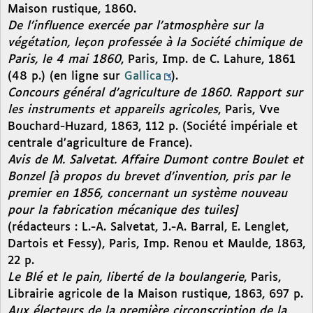
Maison rustique, 1860.
De l’influence exercée par l’atmosphère sur la
végétation, leçon professée à la Société chimique de
Paris, le 4 mai 1860
, Paris, Imp. de C. Lahure, 1861
(48 p.) (en ligne sur
Gallica
).
Concours général d’agriculture de 1860. Rapport sur
les instruments et appareils agricoles
, Paris, Vve
Bouchard-Huzard, 1863, 112 p. (Société impériale et
centrale d’agriculture de France).
Avis de M. Salvetat. Affaire Dumont contre Boulet et
Bonzel [à propos du brevet d’invention, pris par le
premier en 1856, concernant un système nouveau
pour la fabrication mécanique des tuiles]
(rédacteurs : L.-A. Salvetat, J.-A. Barral, E. Lenglet,
Dartois et Fessy), Paris, Imp. Renou et Maulde, 1863,
22 p.
Le Blé et le pain, liberté de la boulangerie
, Paris,
Librairie agricole de la Maison rustique, 1863, 697 p.
Aux électeurs de la première circonscription de la