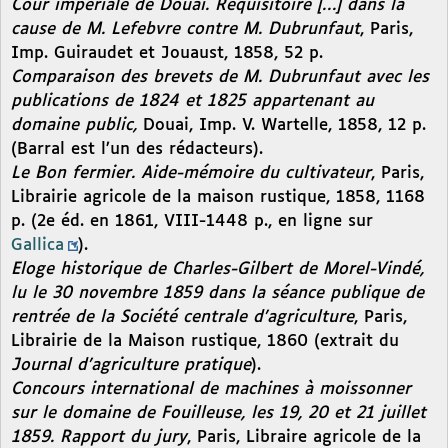
Cour impériale de Douai. Réquisitoire […] dans la
cause de M. Lefebvre contre M. Dubrunfaut
, Paris,
Imp. Guiraudet et Jouaust, 1858, 52 p.
Comparaison des brevets de M. Dubrunfaut avec les
publications de 1824 et 1825 appartenant au
domaine public,
Douai, Imp. V. Wartelle, 1858, 12 p.
(Barral est l’un des rédacteurs).
Le Bon fermier. Aide-mémoire du cultivateur
, Paris,
Librairie agricole de la maison rustique, 1858, 1168
p. (2e éd. en 1861, VIII-1448 p., en ligne sur
Gallica
).
Eloge historique de Charles-Gilbert de Morel-Vindé,
lu le 30 novembre 1859 dans la séance publique de
rentrée de la Société centrale d’agriculture
, Paris,
Librairie de la Maison rustique, 1860 (extrait du
Journal d’agriculture pratique
).
Concours international de machines à moissonner
sur le domaine de Fouilleuse, les 19, 20 et 21 juillet
1859. Rapport du jury
, Paris, Libraire agricole de la