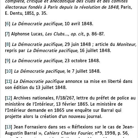
complète, critique et anecdotique des clubs et des comités
électoraux fondés à Paris depuis la révolution de 1848,
Paris,
E. Dentu, 1851, p. 35.
[
6
]
La Démocratie pacifique,
10 avril 1848.
[
7
]
Alphonse Lucas,
Les Clubs…, op. cit.,
p. 86-87.
[
8
]
La Démocratie pacifique
, 29 juin 1848 ; article du
Moniteur,
repris par
La Démocratie pacifique,
16 juillet 1848.
[
9
]
La Démocratie pacifique
, 23 octobre 1848.
[
10
]
La Démocratie pacifique
, le 7 juillet 1848.
[
11
]
La Démocratie pacifique
annonce sa mise en liberté dans
son édition du 13 juillet 1848.
[
12
]
Archives nationales, F/18/267, lettre du préfet de police au
ministère de l’Intérieur, 13 février 1865. Le ministère de
l’Intérieur demande en 1865 une enquête sur Barral qui
projette alors la création d’un nouveau journal.
[
13
]
Jean Fornasiero dans ses « Réflexions sur le cas de Jean-
Augustin Barral »,
Cahiers Charles Fourier,
n°9, 1998, p. 56,