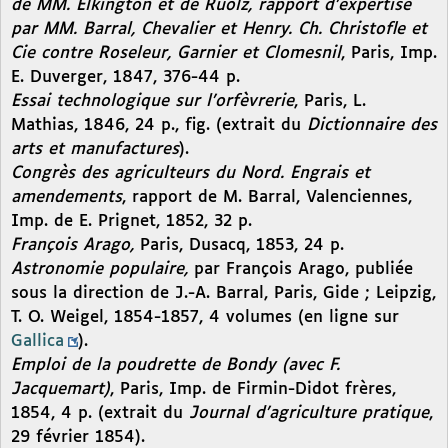
de MM. Elkington et de Ruolz, rapport d’expertise
par MM. Barral, Chevalier et Henry. Ch. Christofle et
Cie contre Roseleur, Garnier et Clomesnil
, Paris, Imp.
E. Duverger, 1847, 376-44 p.
Essai technologique sur l’orfèvrerie
, Paris, L.
Mathias, 1846, 24 p., fig. (extrait du
Dictionnaire des
arts et manufactures
).
Congrès des agriculteurs du Nord. Engrais et
amendements
, rapport de M. Barral, Valenciennes,
Imp. de E. Prignet, 1852, 32 p.
François Arago,
Paris, Dusacq, 1853, 24 p.
Astronomie populaire,
par François Arago, publiée
sous la direction de J.-A. Barral, Paris, Gide ; Leipzig,
T. O. Weigel, 1854-1857, 4 volumes (en ligne sur
Gallica
).
Emploi de la poudrette de Bondy (avec F.
Jacquemart)
, Paris, Imp. de Firmin-Didot frères,
1854, 4 p. (extrait du
Journal d’agriculture pratique
,
29 février 1854).