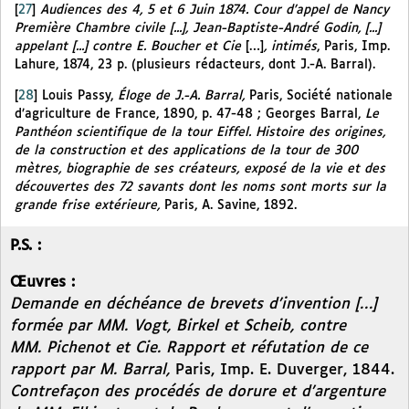
[
27
]
Audiences des 4, 5 et 6 Juin 1874. Cour d’appel de Nancy
Première Chambre civile [...], Jean-Baptiste-André Godin, [...]
appelant [...] contre E. Boucher et Cie
[…]
, intimés
, Paris, Imp.
Lahure, 1874, 23 p. (plusieurs rédacteurs, dont J.-A. Barral).
[
28
]
Louis Passy,
Éloge de J.-A. Barral,
Paris, Société nationale
d’agriculture de France, 1890, p. 47-48 ; Georges Barral,
Le
Panthéon scientifique de la tour Eiffel. Histoire des origines,
de la construction et des applications de la tour de 300
mètres, biographie de ses créateurs, exposé de la vie et des
découvertes des 72 savants dont les noms sont morts sur la
grande frise extérieure,
Paris, A. Savine, 1892.
P.S. :
Œuvres :
Demande en déchéance de brevets d’invention […]
formée par MM. Vogt, Birkel et Scheib, contre
MM. Pichenot et Cie. Rapport et réfutation de ce
rapport par M. Barral,
Paris, Imp. E. Duverger, 1844.
Contrefaçon des procédés de dorure et d’argenture