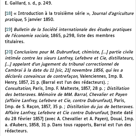
E. Gaillard, s. d., p. 249.
[
18
]
« Introduction à la troisième série »,
Journal d’agriculture
pratique,
5 janvier 1850.
[
19
]
Bulletin de la Société internationale des études pratiques
de l’économie sociale,
1865, p.298, liste des membres
titulaires.
[
20
]
Conclusions pour M. Dubrunfaut, chimiste, […] partie civile
intimée contre les sieurs Lanfrey, Lefebvre et Cie, distillateurs,
[…] appelant d’un jugement du tribunal correctionnel de
Cambrai à la date du 11 [sic, 21] novembre 1856, qui les a
déclarés convaincus de contrefaçon
, Valenciennes, Imp. B.
Henry, 1857, 21 p. (Barral est l’un des rédacteurs). ;
Consultation
, Paris, Imp. F. Malteste, 1857, 28 p. ;
Distillation
des betteraves. Mémoire de MM. Barral, Chevalier et Payen
(affaire Lanfrey, Lefebvre et Cie, contre Dubrunfaut)
, Paris,
Imp. de S. Raçon, 1857, 35 p. ;
Distillation du jus de betteraves.
Affaire Lanfrey, Lefebvre et Cie contre Dubrunfaut
, [texte daté
du 28 février 1857] (avec A. Chevallier et A. Payen), Douai, Imp.
a. d’Aubers, 1858, 31 p. Dans tous rapports, Barral est l’un des
rédacteurs.