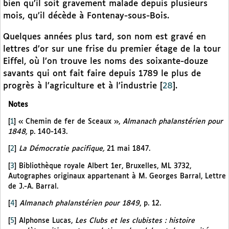
bien qu’il soit gravement malade depuis plusieurs
mois, qu’il décède à Fontenay-sous-Bois.
Quelques années plus tard, son nom est gravé en
lettres d’or sur une frise du premier étage de la tour
Eiffel, où l’on trouve les noms des soixante-douze
savants qui ont fait faire depuis 1789 le plus de
progrès à l’agriculture et à l’industrie
[
28
]
.
Notes
[
1
]
« Chemin de fer de Sceaux »,
Almanach phalanstérien pour
1848,
p. 140-143.
[
2
]
La Démocratie pacifique,
21 mai 1847.
[
3
]
Bibliothèque royale Albert 1er, Bruxelles, ML 3732,
Autographes originaux appartenant à M. Georges Barral, Lettre
de J.-A. Barral.
[
4
]
Almanach phalanstérien pour 1849
, p. 12.
[
5
]
Alphonse Lucas,
Les Clubs et les clubistes : histoire