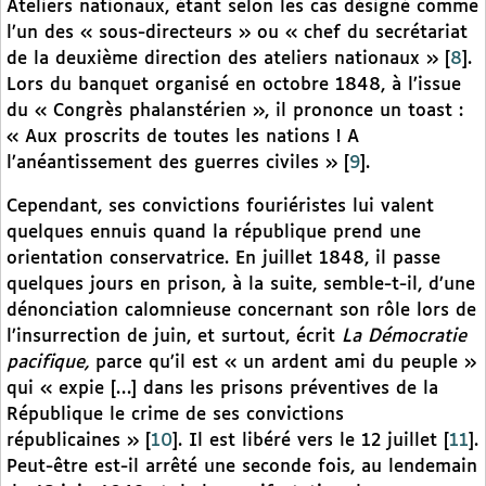
Ateliers nationaux, étant selon les cas désigné comme
l’un des « sous-directeurs » ou « chef du secrétariat
de la deuxième direction des ateliers nationaux »
[
8
]
.
Lors du banquet organisé en octobre 1848, à l’issue
du « Congrès phalanstérien », il prononce un toast :
« Aux proscrits de toutes les nations ! A
l’anéantissement des guerres civiles »
[
9
]
.
Cependant, ses convictions fouriéristes lui valent
quelques ennuis quand la république prend une
orientation conservatrice. En juillet 1848, il passe
quelques jours en prison, à la suite, semble-t-il, d’une
dénonciation calomnieuse concernant son rôle lors de
l’insurrection de juin, et surtout, écrit
La Démocratie
pacifique,
parce qu’il est « un ardent ami du peuple »
qui « expie […] dans les prisons préventives de la
République le crime de ses convictions
républicaines »
[
10
]
. Il est libéré vers le 12 juillet
[
11
]
.
Peut-être est-il arrêté une seconde fois, au lendemain