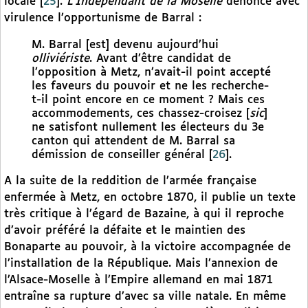
locale
[
25
]
.
L’Indépendant de la Moselle
dénonce avec
virulence l’opportunisme de Barral :
M. Barral [est] devenu aujourd’hui
olliviériste
. Avant d’être candidat de
l’opposition à Metz, n’avait-il point accepté
les faveurs du pouvoir et ne les recherche-
t-il point encore en ce moment ? Mais ces
accommodements, ces chassez-croisez [
sic
]
ne satisfont nullement les électeurs du 3e
canton qui attendent de M. Barral sa
démission de conseiller général
[
26
]
.
A la suite de la reddition de l’armée française
enfermée à Metz, en octobre 1870, il publie un texte
très critique à l’égard de Bazaine, à qui il reproche
d’avoir préféré la défaite et le maintien des
Bonaparte au pouvoir, à la victoire accompagnée de
l’installation de la République. Mais l’annexion de
l’Alsace-Moselle à l’Empire allemand en mai 1871
entraîne sa rupture d’avec sa ville natale. En même