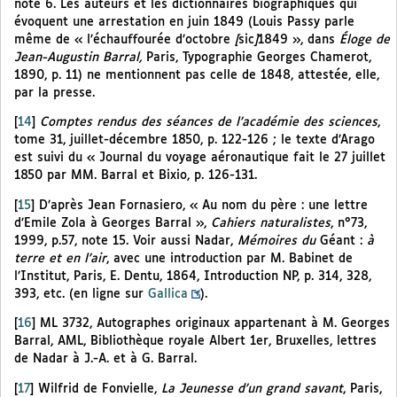
note 6. Les auteurs et les dictionnaires biographiques qui
évoquent une arrestation en juin 1849 (Louis Passy parle
même de « l’échauffourée d’octobre
[
sic
]
1849 », dans
Éloge de
Jean-Augustin Barral,
Paris, Typographie Georges Chamerot,
1890, p. 11) ne mentionnent pas celle de 1848, attestée, elle,
par la presse.
[
14
]
Comptes rendus des séances de l’académie des sciences
,
tome 31, juillet-décembre 1850, p. 122-126 ; le texte d’Arago
est suivi du « Journal du voyage aéronautique fait le 27 juillet
1850 par MM. Barral et Bixio, p. 126-131.
[
15
]
D’après Jean Fornasiero, « Au nom du père : une lettre
d’Emile Zola à Georges Barral »,
Cahiers naturalistes
, n°73,
1999, p.57, note 15. Voir aussi Nadar,
Mémoires du
Géant :
à
terre et en l’air
, avec une introduction par M. Babinet de
l’Institut, Paris, E. Dentu, 1864, Introduction NP, p. 314, 328,
393, etc. (en ligne sur
Gallica
).
[
16
]
ML 3732, Autographes originaux appartenant à M. Georges
Barral, AML, Bibliothèque royale Albert 1er, Bruxelles, lettres
de Nadar à J.-A. et à G. Barral.
[
17
]
Wilfrid de Fonvielle,
La Jeunesse d’un grand savant
, Paris,