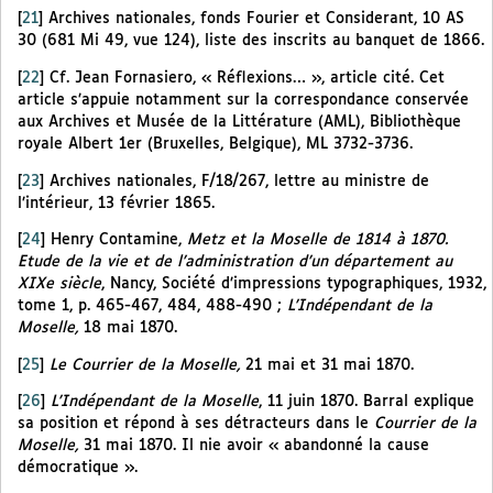
[
21
]
Archives nationales, fonds Fourier et Considerant, 10 AS
30 (681 Mi 49, vue 124), liste des inscrits au banquet de 1866.
[
22
]
Cf. Jean Fornasiero, « Réflexions… », article cité. Cet
article s’appuie notamment sur la correspondance conservée
aux Archives et Musée de la Littérature (AML), Bibliothèque
royale Albert 1er (Bruxelles, Belgique), ML 3732-3736.
[
23
]
Archives nationales, F/18/267, lettre au ministre de
l’intérieur, 13 février 1865.
[
24
]
Henry Contamine,
Metz et la Moselle de 1814 à 1870.
Etude de la vie et de l’administration d’un département au
XIXe siècle
, Nancy, Société d’impressions typographiques, 1932,
tome 1, p. 465-467, 484, 488-490 ;
L’Indépendant de la
Moselle,
18 mai 1870.
[
25
]
Le Courrier de la Moselle,
21 mai et 31 mai 1870.
[
26
]
L’Indépendant de la Moselle
, 11 juin 1870. Barral explique
sa position et répond à ses détracteurs dans le
Courrier de la
Moselle,
31 mai
1870. Il nie avoir « abandonné la cause
démocratique ».