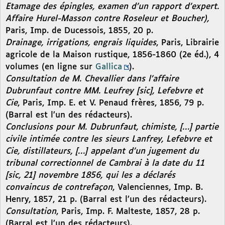
Etamage des épingles, examen d’un rapport d’expert.
Affaire Hurel-Masson contre Roseleur et Boucher),
Paris, Imp. de Ducessois, 1855, 20 p.
Drainage, irrigations, engrais liquides
, Paris, Librairie
agricole de la Maison rustique, 1856-1860 (2e éd.), 4
volumes (en ligne sur
Gallica
).
Consultation de M. Chevallier dans l’affaire
Dubrunfaut contre MM. Leufrey [sic], Lefebvre et
Cie
, Paris, Imp. E. et V. Penaud frères, 1856, 79 p.
(Barral est l’un des rédacteurs).
Conclusions pour M. Dubrunfaut, chimiste, […] partie
civile intimée contre les sieurs Lanfrey, Lefebvre et
Cie, distillateurs, […] appelant d’un jugement du
tribunal correctionnel de Cambrai à la date du 11
[sic, 21] novembre 1856, qui les a déclarés
convaincus de contrefaçon
, Valenciennes, Imp. B.
Henry, 1857, 21 p. (Barral est l’un des rédacteurs).
Consultation
, Paris, Imp. F. Malteste, 1857, 28 p.
(Barral est l’un des rédacteurs).