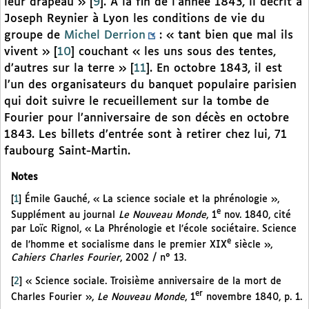
leur drapeau »
[
9
]
. A la fin de l’année 1843, il décrit à
Joseph Reynier à Lyon les conditions de vie du
groupe de
Michel Derrion
: « tant bien que mal ils
vivent »
[
10
]
couchant « les uns sous des tentes,
d’autres sur la terre »
[
11
]
. En octobre 1843, il est
l’un des organisateurs du banquet populaire parisien
qui doit suivre le recueillement sur la tombe de
Fourier pour l’anniversaire de son décès en octobre
1843. Les billets d’entrée sont à retirer chez lui, 71
faubourg Saint-Martin.
Notes
[
1
]
Émile Gauché, « La science sociale et la phrénologie »,
e
Supplément au journal
Le Nouveau Monde
, 1
nov. 1840, cité
par Loïc Rignol, « La Phrénologie et l’école sociétaire. Science
e
de l’homme et socialisme dans le premier XIX
siècle »,
Cahiers Charles Fourier
, 2002 / n° 13.
[
2
]
« Science sociale. Troisième anniversaire de la mort de
er
Charles Fourier »,
Le Nouveau Monde
, 1
novembre 1840, p. 1.