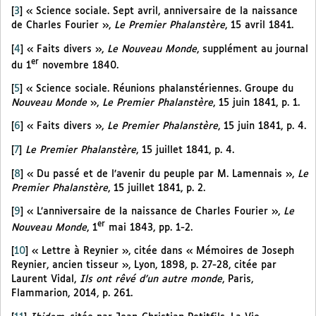
[
3
]
« Science sociale. Sept avril, anniversaire de la naissance
de Charles Fourier »,
Le Premier Phalanstère
, 15 avril 1841.
[
4
]
« Faits divers »,
Le Nouveau Monde
, supplément au journal
er
du 1
novembre 1840.
[
5
]
« Science sociale. Réunions phalanstériennes. Groupe du
Nouveau Monde
»,
Le Premier Phalanstère
, 15 juin 1841, p. 1.
[
6
]
« Faits divers »,
Le Premier Phalanstère
, 15 juin 1841, p. 4.
[
7
]
Le Premier Phalanstère
, 15 juillet 1841, p. 4.
[
8
]
« Du passé et de l’avenir du peuple par M. Lamennais »,
Le
Premier Phalanstère
, 15 juillet 1841, p. 2.
[
9
]
« L’anniversaire de la naissance de Charles Fourier »,
Le
er
Nouveau Monde
, 1
mai 1843, pp. 1-2.
[
10
]
« Lettre à Reynier », citée dans « Mémoires de Joseph
Reynier, ancien tisseur », Lyon, 1898, p. 27-28, citée par
Laurent Vidal,
Ils ont rêvé d’un autre monde
, Paris,
Flammarion, 2014, p. 261.