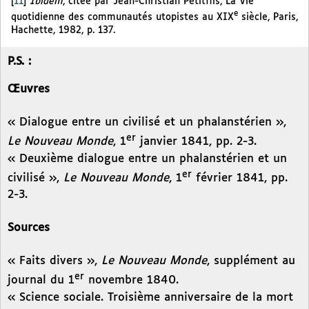
[
11
]
Ibidem
, citée par Jean-Christian Petitfils, La Vie
e
quotidienne des communautés utopistes au XIX
siècle, Paris,
Hachette, 1982, p. 137.
P.S. :
Œuvres
« Dialogue entre un civilisé et un phalanstérien »,
er
Le Nouveau Monde
, 1
janvier 1841, pp. 2-3.
« Deuxième dialogue entre un phalanstérien et un
er
civilisé »,
Le Nouveau Monde
, 1
février 1841, pp.
2-3.
Sources
« Faits divers »,
Le Nouveau Monde
, supplément au
er
journal du 1
novembre 1840.
« Science sociale. Troisième anniversaire de la mort