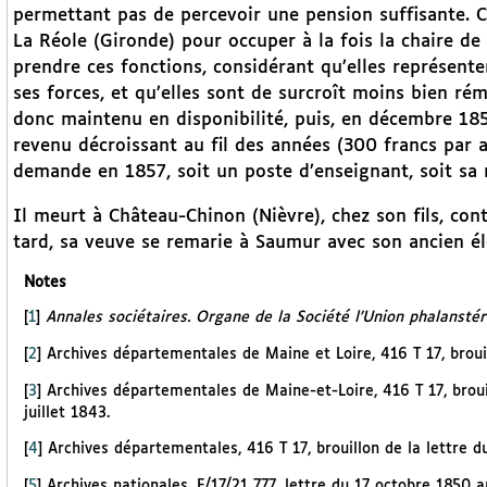
permettant pas de percevoir une pension suffisante. 
La Réole (Gironde) pour occuper à la fois la chaire de 
prendre ces fonctions, considérant qu’elles représent
ses forces, et qu’elles sont de surcroît moins bien r
donc maintenu en disponibilité, puis, en décembre 185
revenu décroissant au fil des années (300 francs par an
demande en 1857, soit un poste d’enseignant, soit sa m
Il meurt à Château-Chinon (Nièvre), chez son fils, con
tard, sa veuve se remarie à Saumur avec son ancien él
Notes
[
1
]
Annales sociétaires. Organe de la Société l’Union phalansté
[
2
]
Archives départementales de Maine et Loire, 416 T 17, brouil
[
3
]
Archives départementales de Maine-et-Loire, 416 T 17, brouil
juillet 1843.
[
4
]
Archives départementales, 416 T 17, brouillon de la lettre d
[
5
]
Archives nationales, F/17/21 777, lettre du 17 octobre 1850 a