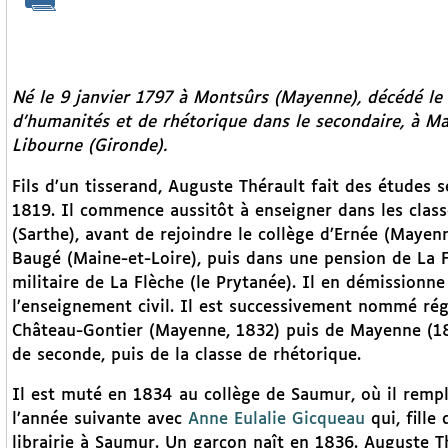
Né le 9 janvier 1797 à Montsûrs (Mayenne), décédé le 
d’humanités et de rhétorique dans le secondaire, à M
Libourne (Gironde).
Fils d’un tisserand, Auguste Thérault fait des études s
1819. Il commence aussitôt à enseigner dans les clas
(Sarthe), avant de rejoindre le collège d’Ernée (Mayenn
Baugé (Maine-et-Loire), puis dans une pension de La 
militaire de La Flèche (le Prytanée). Il en démission
l’enseignement civil. Il est successivement nommé rég
Château-Gontier (Mayenne, 1832) puis de Mayenne (183
de seconde, puis de la classe de rhétorique.
Il est muté en 1834 au collège de Saumur, où il rempli
l’année suivante avec
Anne Eulalie Gicqueau
qui, fille
librairie à Saumur. Un garçon naît en 1836. Auguste T