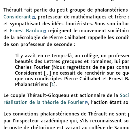
Thérault fait partie du petit groupe de phalanstériens
Considerant
, professeur de mathématiques et frère
et sympathisant des idées fouriéristes. Sous son infl
et
Ernest Bardou
rejoignent le mouvement sociétaire
de la nécrologie de Pierre Cailhabet rappelle les condi
de son professeur de seconde :
Il y avait en ce temps-là, au collège, un professeu
beautés des Lettres grecques et romaines, lui parl
Charles Fourier (Nous regrettons de ne pas conna
Considerant […] ne cessait de renchérir sur ce que
que nos condisciples Pierre Cailhabet et Ernest B
Phalanstériens
[
1
]
.
Le couple Thérault-Gicqueau est actionnaire de la
Soc
réalisation de la théorie de Fourier
, l’action étant s
Les convictions phalanstériennes de Thérault ne sont 
par l’inspecteur académique qui, s’ils reconnaissent s
le poste de rhétorique est vacant au collège de Saumur,