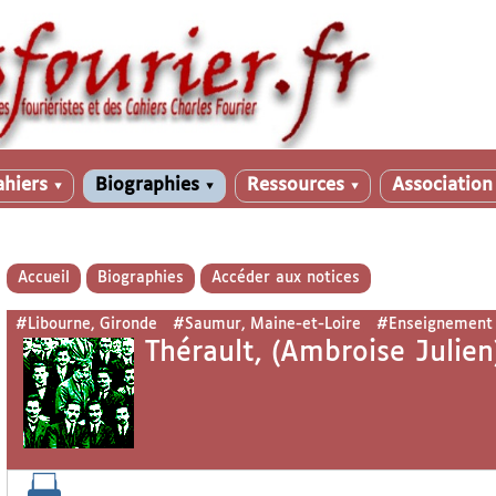
ahiers
Biographies
Ressources
Associatio
▼
▼
▼
Accueil
Biographies
Accéder aux notices
#Libourne, Gironde
#Saumur, Maine-et-Loire
#Enseignement
Thérault, (Ambroise Julie