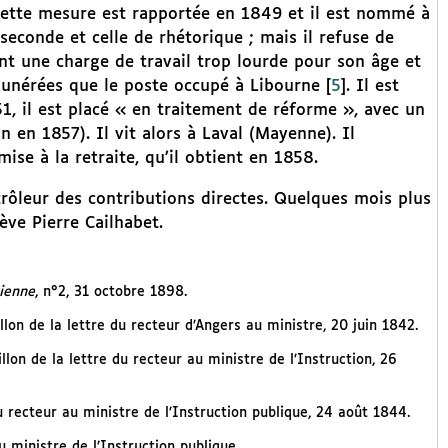
Cette mesure est rapportée en 1849 et il est nommé à
seconde et celle de rhétorique ; mais il refuse de
ent une charge de travail trop lourde pour son âge et
émunérées que le poste occupé à Libourne
[
5
]
. Il est
1, il est placé « en traitement de réforme », avec un
 en 1857). Il vit alors à Laval (Mayenne). Il
ise à la retraite, qu’il obtient en 1858.
trôleur des contributions directes. Quelques mois plus
ève Pierre Cailhabet.
rienne
, n°2, 31 octobre 1898.
lon de la lettre du recteur d’Angers au ministre, 20 juin 1842.
lon de la lettre du recteur au ministre de l’Instruction, 26
u recteur au ministre de l’Instruction publique, 24 août 1844.
u ministre de l’Instruction publique.