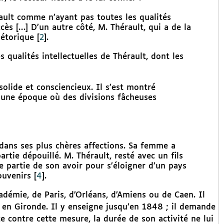
rault comme n’ayant pas toutes les qualités
cès […] D’un autre côté, M. Thérault, qui a de la
hétorique
[
2
]
.
s qualités intellectuelles de Thérault, dont les
solide et consciencieux. Il s’est montré
 une époque où des divisions fâcheuses
 dans ses plus chères affections. Sa femme a
rtie dépouillé. M. Thérault, resté avec un fils
e partie de son avoir pour s’éloigner d’un pays
ouvenirs
[
4
]
.
adémie, de Paris, d’Orléans, d’Amiens ou de Caen. Il
en Gironde. Il y enseigne jusqu’en 1848 ; il demande
ste contre cette mesure, la durée de son activité ne lui