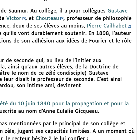
 de Saumur. Au collège, il a pour collègues
Gustave
 de
Victor
, et
Chouteau
, professeur de philosophie
uence, deux de ses élèves au moins,
Pierre Cailhabet
 qu’ils vont durablement soutenir. En 1898, l’auteur
tions de son adhésion aux idées de Fourier et le rôle
r de seconde qui, au lieu de l’initier aux
a, ainsi qu’aux autres élèves, de la Doctrine de
ître le nom de ce zélé condisciple) Gustave
 leur disait le professeur de seconde. C’est ainsi
ardou, son intime ami, devinrent
iété du 10 juin 1840 pour la propagation et pour la
ouscrite au nom d’Anne Eulalie Gicqueau.
pas mentionnées par le principal de son collège et
on zèle, jugent ses capacités limitées. A un moment où
 le recteur hésite à le lui confier :