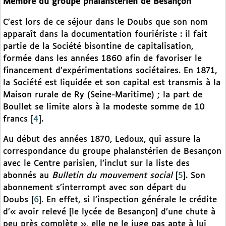
Membre du groupe phalanstérien de Besançon
C’est lors de ce séjour dans le Doubs que son nom
apparaît dans la documentation fouriériste : il fait
partie de la Société bisontine de capitalisation,
formée dans les années 1860 afin de favoriser le
financement d’expérimentations sociétaires. En 1871,
la Société est liquidée et son capital est transmis à la
Maison rurale de Ry (Seine-Maritime) ; la part de
Boullet se limite alors à la modeste somme de 10
francs
[
4
]
.
Au début des années 1870, Ledoux, qui assure la
correspondance du groupe phalanstérien de Besançon
avec le Centre parisien, l’inclut sur la liste des
abonnés au
Bulletin du mouvement social
[
5
]
. Son
abonnement s’interrompt avec son départ du
Doubs
[
6
]
. En effet, si l’inspection générale le crédite
d’« avoir relevé [le lycée de Besançon] d’une chute à
peu près complète », elle ne le juge pas apte à lui