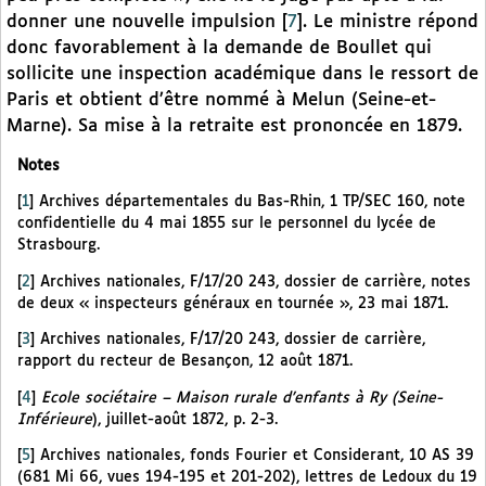
donner une nouvelle impulsion
[
7
]
. Le ministre répond
donc favorablement à la demande de Boullet qui
sollicite une inspection académique dans le ressort de
Paris et obtient d’être nommé à Melun (Seine-et-
Marne). Sa mise à la retraite est prononcée en 1879.
Notes
[
1
]
Archives départementales du Bas-Rhin, 1 TP/SEC 160, note
confidentielle du 4 mai 1855 sur le personnel du lycée de
Strasbourg.
[
2
]
Archives nationales, F/17/20 243, dossier de carrière, notes
de deux « inspecteurs généraux en tournée », 23 mai 1871.
[
3
]
Archives nationales, F/17/20 243, dossier de carrière,
rapport du recteur de Besançon, 12 août 1871.
[
4
]
Ecole sociétaire – Maison rurale d’enfants à Ry (Seine-
Inférieure
), juillet-août 1872, p. 2-3.
[
5
]
Archives nationales, fonds Fourier et Considerant, 10 AS 39
(681 Mi 66, vues 194-195 et 201-202), lettres de Ledoux du 19