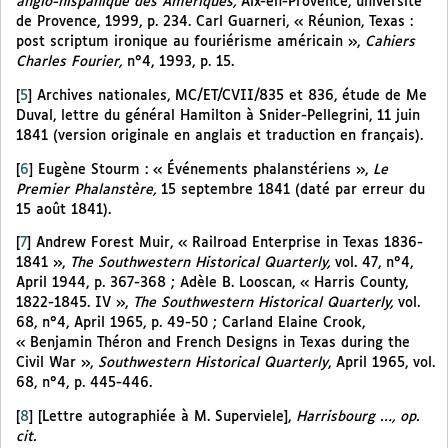
anglo-hispanique des Amériques,
Aix-en-Provence, université
de Provence, 1999, p. 234. Carl Guarneri, « Réunion, Texas :
post scriptum ironique au fouriérisme américain »,
Cahiers
Charles Fourier,
n°4, 1993, p. 15.
[
5
]
Archives nationales, MC/ET/CVII/835 et 836, étude de Me
Duval, lettre du général Hamilton à Snider-Pellegrini, 11 juin
1841 (version originale en anglais et traduction en français).
[
6
]
Eugène Stourm : « Événements phalanstériens »,
Le
Premier Phalanstère,
15 septembre 1841 (daté par erreur du
15 août 1841).
[
7
]
Andrew Forest Muir, « Railroad Enterprise in Texas 1836-
1841 »,
The Southwestern Historical Quarterly,
vol. 47, n°4,
April 1944, p. 367-368 ; Adèle B. Looscan, « Harris County,
1822-1845. IV »,
The Southwestern Historical Quarterly,
vol.
68, n°4, April 1965, p. 49-50 ; Carland Elaine Crook,
« Benjamin Théron and French Designs in Texas during the
Civil War »,
Southwestern Historical Quarterly
, April 1965, vol.
68, n°4, p. 445-446.
[
8
]
[Lettre autographiée à M. Superviele],
Harrisbourg …, op.
cit.