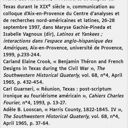
e
Texas durant le XIX
siècle », communication au
colloque d’Aix-en-Provence du Centre d’analyses et
de recherches nord-américaines et latines, 26-28
septembre 1997, dans Maryse Gachie-Pineda et
Isabelle Vagnoux (dir),
Latinos et Yankees ;
interactions dans l’espace anglo-hispanique des
Amériques,
Aix-en-Provence, université de Provence,
1999, p.233-244.
Carland Elaine Crook, « Benjamin Théron and French
Designs in Texas during the Civil War »,
The
Southwestern Historical Quaterly,
vol. 68, n°4, April
1965, p. 432-454.
Carl Guarneri, « Réunion, Texas : post-scriptum
ironique au fouriérisme américain »,
Cahiers Charles
Fourier,
n°4, 1993, p. 13-27.
Adèle B. Looscan, « Harris County, 1822-1845. IV »,
The Southwestern Historical Quaterly,
vol. 68, n°4,
April 1965, p. 37-64.