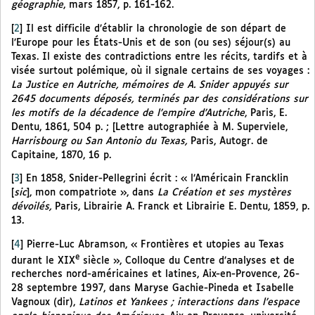
géographie
, mars 1857, p. 161-162.
[
2
]
Il est difficile d’établir la chronologie de son départ de
l’Europe pour les États-Unis et de son (ou ses) séjour(s) au
Texas. Il existe des contradictions entre les récits, tardifs et à
visée surtout polémique, où il signale certains de ses voyages :
La Justice en Autriche, mémoires de A. Snider appuyés sur
2645 documents déposés, terminés par des considérations sur
les motifs de la décadence de l’empire d’Autriche
, Paris, E.
Dentu, 1861, 504 p. ; [Lettre autographiée à M. Superviele,
Harrisbourg ou San Antonio du Texas,
Paris, Autogr. de
Capitaine, 1870, 16 p.
[
3
]
En 1858, Snider-Pellegrini écrit : « l’Américain Francklin
[
sic
], mon compatriote », dans
La Création et ses mystères
dévoilés,
Paris, Librairie A. Franck et Librairie E. Dentu, 1859, p.
13.
[
4
]
Pierre-Luc Abramson, « Frontières et utopies au Texas
e
durant le XIX
siècle », Colloque du Centre d’analyses et de
recherches nord-américaines et latines, Aix-en-Provence, 26-
28 septembre 1997, dans Maryse Gachie-Pineda et Isabelle
Vagnoux (dir),
Latinos et Yankees ; interactions dans l’espace