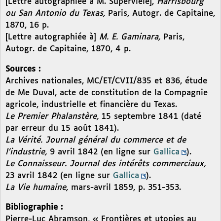
[Lettre autographiée à M. Superviele],
Harrisbourg
ou San Antonio du Texas,
Paris, Autogr. de Capitaine,
1870, 16 p.
[Lettre autographiée à]
M. E. Gaminara,
Paris,
Autogr. de Capitaine, 1870, 4 p.
Sources :
Archives nationales, MC/ET/CVII/835 et 836, étude
de Me Duval, acte de constitution de la Compagnie
agricole, industrielle et financière du Texas.
Le Premier Phalanstère,
15 septembre 1841 (daté
par erreur du 15 août 1841).
La Vérité. Journal général du commerce et de
l’industrie,
9 avril 1842 (en ligne sur
Gallica
).
Le Connaisseur. Journal des intérêts commerciaux,
23 avril 1842 (en ligne sur
Gallica
).
La Vie humaine,
mars-avril 1859, p. 351-353.
Bibliographie :
Pierre-Luc Abramson, « Frontières et utopies au