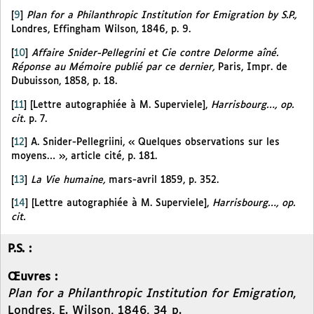
[
9
]
Plan for a Philanthropic Institution for Emigration by S.P.,
Londres, Effingham Wilson, 1846, p. 9.
[
10
]
Affaire Snider-Pellegrini et Cie contre Delorme aîné.
Réponse au Mémoire publié par ce dernier,
Paris, Impr. de
Dubuisson, 1858, p. 18.
[
11
]
[Lettre autographiée à M. Superviele],
Harrisbourg…, op.
cit.
p. 7.
[
12
]
A. Snider-Pellegriini, « Quelques observations sur les
moyens… », article cité, p. 181.
[
13
]
La Vie humaine,
mars-avril 1859, p. 352.
[
14
]
[Lettre autographiée à M. Superviele],
Harrisbourg…, op.
cit.
P.S. :
Œuvres :
Plan for a Philanthropic Institution for Emigration
,
Londres, E. Wilson, 1846, 34 p.