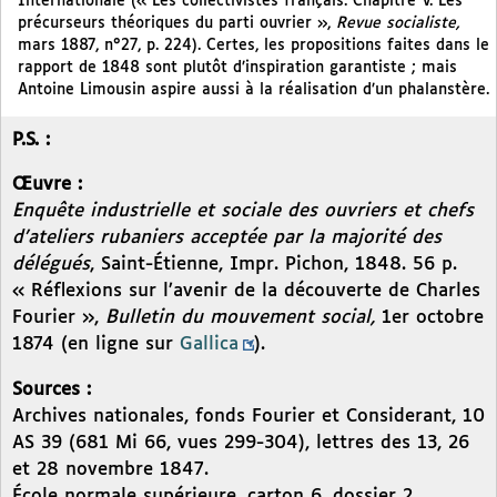
Internationale (« Les collectivistes français. Chapitre V. Les
précurseurs théoriques du parti ouvrier »,
Revue socialiste,
mars 1887, n°27, p. 224). Certes, les propositions faites dans le
rapport de 1848 sont plutôt d’inspiration garantiste ; mais
Antoine Limousin aspire aussi à la réalisation d’un phalanstère.
P.S. :
Œuvre :
Enquête industrielle et sociale des ouvriers et chefs
d’ateliers rubaniers acceptée par la majorité des
délégués
, Saint-Étienne, Impr. Pichon, 1848. 56 p.
« Réflexions sur l’avenir de la découverte de Charles
Fourier »,
Bulletin du mouvement social,
1er octobre
1874 (en ligne sur
Gallica
).
Sources :
Archives nationales, fonds Fourier et Considerant, 10
AS 39 (681 Mi 66, vues 299-304), lettres des 13, 26
et 28 novembre 1847.
École normale supérieure, carton 6, dossier 2,