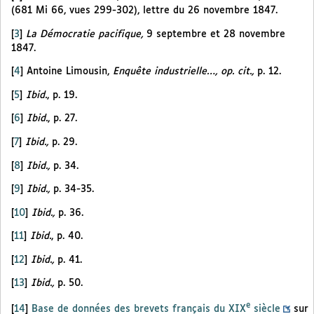
(681 Mi 66, vues 299-302), lettre du 26 novembre 1847.
[
3
]
La Démocratie pacifique,
9 septembre et 28 novembre
1847.
[
4
]
Antoine Limousin,
Enquête industrielle…, op. cit.,
p. 12.
[
5
]
Ibid.
, p. 19.
[
6
]
Ibid.
, p. 27.
[
7
]
Ibid.,
p. 29.
[
8
]
Ibid.,
p. 34.
[
9
]
Ibid.,
p. 34-35.
[
10
]
Ibid.,
p. 36.
[
11
]
Ibid.
, p. 40.
[
12
]
Ibid.,
p. 41.
[
13
]
Ibid.,
p. 50.
e
[
14
]
Base de données des brevets français du XIX
siècle
sur