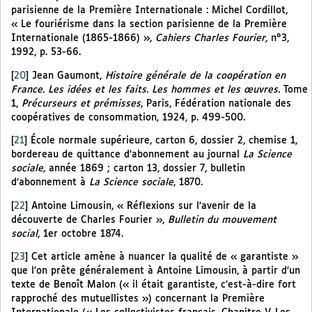
parisienne de la Première Internationale : Michel Cordillot,
« Le fouriérisme dans la section parisienne de la Première
Internationale (1865-1866) »,
Cahiers Charles Fourier,
n°3,
1992, p. 53-66.
[
20
]
Jean Gaumont,
Histoire générale de la coopération en
France. Les idées et les faits. Les hommes et les œuvres.
Tome
1,
Précurseurs et prémisses
, Paris, Fédération nationale des
coopératives de consommation, 1924, p. 499-500.
[
21
]
École normale supérieure, carton 6, dossier 2, chemise 1,
bordereau de quittance d’abonnement au journal
La Science
sociale,
année 1869 ; carton 13, dossier 7, bulletin
d’abonnement à
La Science sociale
, 1870.
[
22
]
Antoine Limousin, « Réflexions sur l’avenir de la
découverte de Charles Fourier »,
Bulletin du mouvement
social,
1er octobre 1874.
[
23
]
Cet article amène à nuancer la qualité de « garantiste »
que l’on prête généralement à Antoine Limousin, à partir d’un
texte de Benoît Malon (« il était garantiste, c’est-à-dire fort
rapproché des mutuellistes ») concernant la Première