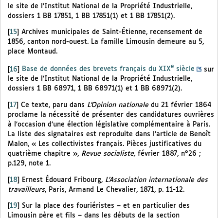
le site de l’Institut National de la Propriété Industrielle,
dossiers 1 BB 17851, 1 BB 17851(1) et 1 BB 17851(2).
[
15
]
Archives municipales de Saint-Étienne, recensement de
1856, canton nord-ouest. La famille Limousin demeure au 5,
place Montaud.
e
[
16
]
Base de données des brevets français du XIX
siècle
sur
le site de l’Institut National de la Propriété Industrielle,
dossiers 1 BB 68971, 1 BB 68971(1) et 1 BB 68971(2).
[
17
]
Ce texte, paru dans
L’Opinion nationale
du 21 février 1864
proclame la nécessité de présenter des candidatures ouvrières
à l’occasion d’une élection législative complémentaire à Paris.
La liste des signataires est reproduite dans l’article de Benoît
Malon, « Les collectivistes français. Pièces justificatives du
quatrième chapitre »,
Revue socialiste,
février 1887, n°26 ;
p.129, note 1.
[
18
]
Ernest Édouard Fribourg,
L’Association internationale des
travailleurs
, Paris, Armand Le Chevalier, 1871, p. 11-12.
[
19
]
Sur la place des fouriéristes – et en particulier des
Limousin père et fils – dans les débuts de la section