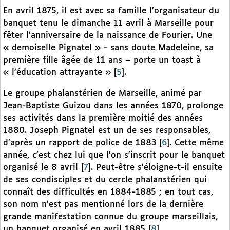
En avril 1875, il est avec sa famille l’organisateur du
banquet tenu le dimanche 11 avril à Marseille pour
fêter l’anniversaire de la naissance de Fourier. Une
« demoiselle Pignatel » - sans doute Madeleine, sa
première fille âgée de 11 ans – porte un toast à
« l’éducation attrayante »
[
5
]
.
Le groupe phalanstérien de Marseille, animé par
Jean-Baptiste Guizou dans les années 1870, prolonge
ses activités dans la première moitié des années
1880. Joseph Pignatel est un de ses responsables,
d’après un rapport de police de 1883
[
6
]
. Cette même
année, c’est chez lui que l’on s’inscrit pour le banquet
organisé le 8 avril
[
7
]
. Peut-être s’éloigne-t-il ensuite
de ses condisciples et du cercle phalanstérien qui
connaît des difficultés en 1884-1885 ; en tout cas,
son nom n’est pas mentionné lors de la dernière
grande manifestation connue du groupe marseillais,
un banquet organisé en avril 1885
[
8
]
.