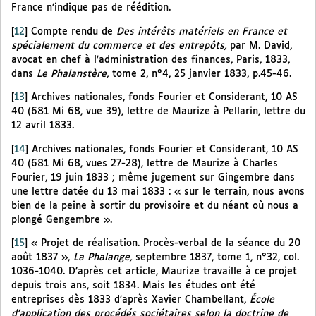
France n’indique pas de réédition.
[
12
]
Compte rendu de
Des intérêts matériels en France et
spécialement du commerce et des entrepôts,
par M. David,
avocat en chef à l’administration des finances, Paris, 1833,
dans
Le Phalanstère,
tome 2, n°4, 25 janvier 1833, p.45-46.
[
13
]
Archives nationales, fonds Fourier et Considerant, 10 AS
40 (681 Mi 68, vue 39), lettre de Maurize à Pellarin, lettre du
12 avril 1833.
[
14
]
Archives nationales, fonds Fourier et Considerant, 10 AS
40 (681 Mi 68, vues 27-28), lettre de Maurize à Charles
Fourier, 19 juin 1833 ; même jugement sur Gingembre dans
une lettre datée du 13 mai 1833 : « sur le terrain, nous avons
bien de la peine à sortir du provisoire et du néant où nous a
plongé Gengembre ».
[
15
]
« Projet de réalisation. Procès-verbal de la séance du 20
août 1837 »,
La Phalange,
septembre 1837, tome 1, n°32, col.
1036-1040. D’après cet article, Maurize travaille à ce projet
depuis trois ans, soit 1834. Mais les études ont été
entreprises dès 1833 d’après Xavier Chambellant,
École
d’application des procédés sociétaires selon la doctrine de