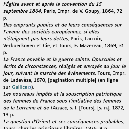
l’Église avant et après la convention du 15
septembre 1864
, Paris, Impr. de V. Goupy, 1864, 72
p.
Des emprunts publics et de leurs conséquences sur
l’avenir des sociétés européennes, si elles
n’éteignent pas leurs dettes
, Paris, Lacroix,
Verboeckoven et Cie, et Tours, E. Mazereau, 1869, 31
p.
La France envahie et la guerre sainte. Opuscules et
écrits de circonstances, rédigés et envoyés au jour le
jour, suivant la marche des événements
, Tours, Impr.
de Ladevèze, 1870, [pagination multiple] (en ligne
sur
Gallica
).
Les nouveaux impôts et la souscription patriotique
des femmes de France sous l’initiative des femmes
de la Lorraine et de l’Alsace
, s. l. [Tours], [s. n.], 1872,
13 p.
La question d’Orient et ses conséquences probables
,
Tours, chez les principaux libraires, 1876, 8 p.