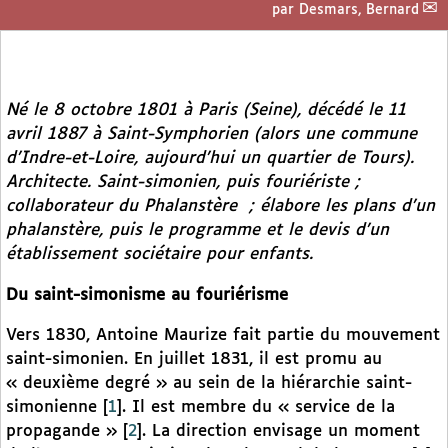
par
Desmars, Bernard
Né le 8 octobre 1801 à Paris (Seine), décédé le 11
avril 1887 à Saint-Symphorien (alors une commune
d’Indre-et-Loire, aujourd’hui un quartier de Tours).
Architecte. Saint-simonien, puis fouriériste ;
collaborateur du
Phalanstère
; élabore les plans d’un
phalanstère, puis le programme et le devis d’un
établissement sociétaire pour enfants.
Du saint-simonisme au fouriérisme
Vers 1830, Antoine Maurize fait partie du mouvement
saint-simonien. En juillet 1831, il est promu au
« deuxième degré » au sein de la hiérarchie saint-
simonienne
[
1
]
. Il est membre du « service de la
propagande »
[
2
]
. La direction envisage un moment