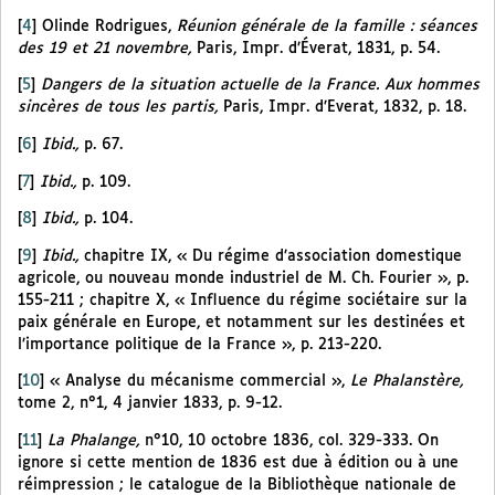
[
4
]
Olinde Rodrigues,
Réunion générale de la famille : séances
des 19 et 21 novembre,
Paris, Impr. d’Éverat, 1831, p. 54.
[
5
]
Dangers de la situation actuelle de la France. Aux hommes
sincères de tous les partis,
Paris, Impr. d’Everat, 1832, p. 18.
[
6
]
Ibid.,
p. 67.
[
7
]
Ibid.,
p. 109.
[
8
]
Ibid.,
p. 104.
[
9
]
Ibid.,
chapitre IX, « Du régime d’association domestique
agricole, ou nouveau monde industriel de M. Ch. Fourier », p.
155-211 ; chapitre X, « Influence du régime sociétaire sur la
paix générale en Europe, et notamment sur les destinées et
l’importance politique de la France », p. 213-220.
[
10
]
« Analyse du mécanisme commercial »,
Le Phalanstère,
tome 2, n°1, 4 janvier 1833, p. 9-12.
[
11
]
La Phalange,
n°10, 10 octobre 1836, col. 329-333. On
ignore si cette mention de 1836 est due à édition ou à une
réimpression ; le catalogue de la Bibliothèque nationale de