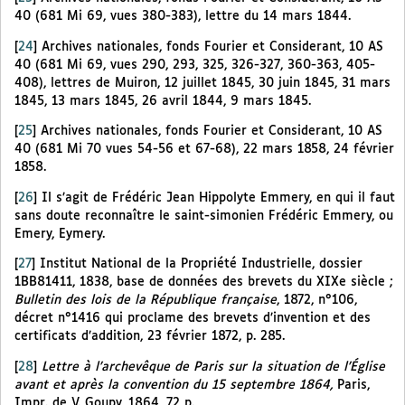
40 (681 Mi 69, vues 380-383), lettre du 14 mars 1844.
[
24
]
Archives nationales, fonds Fourier et Considerant, 10 AS
40 (681 Mi 69, vues 290, 293, 325, 326-327, 360-363, 405-
408), lettres de Muiron, 12 juillet 1845, 30 juin 1845, 31 mars
1845, 13 mars 1845, 26 avril 1844, 9 mars 1845.
[
25
]
Archives nationales, fonds Fourier et Considerant, 10 AS
40 (681 Mi 70 vues 54-56 et 67-68), 22 mars 1858, 24 février
1858.
[
26
]
Il s’agit de Frédéric Jean Hippolyte Emmery, en qui il faut
sans doute reconnaître le saint-simonien Frédéric Emmery, ou
Emery, Eymery.
[
27
]
Institut National de la Propriété Industrielle, dossier
1BB81411, 1838, base de données des brevets du XIXe siècle ;
Bulletin des lois de la République française
, 1872, n°106,
décret n°1416 qui proclame des brevets d’invention et des
certificats d’addition, 23 février 1872, p. 285.
[
28
]
Lettre à l’archevêque de Paris sur la situation de l’Église
avant et après la convention du 15 septembre 1864,
Paris,
Impr. de V. Goupy, 1864, 72 p.