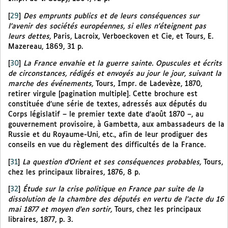
[
29
]
Des emprunts publics et de leurs conséquences sur
l’avenir des sociétés européennes, si elles n’éteignent pas
leurs dettes,
Paris, Lacroix, Verboeckoven et Cie, et Tours, E.
Mazereau, 1869, 31 p.
[
30
]
La France envahie et la guerre sainte. Opuscules et écrits
de circonstances, rédigés et envoyés au jour le jour, suivant la
marche des événements,
Tours, Impr. de Ladevèze, 1870,
retirer virgule [pagination multiple]. Cette brochure est
constituée d’une série de textes, adressés aux députés du
Corps législatif – le premier texte date d’août 1870 –, au
gouvernement provisoire, à Gambetta, aux ambassadeurs de la
Russie et du Royaume-Uni, etc., afin de leur prodiguer des
conseils en vue du règlement des difficultés de la France.
[
31
]
La question d’Orient et ses conséquences probables,
Tours,
chez les principaux libraires, 1876, 8 p.
[
32
]
Étude sur la crise politique en France par suite de la
dissolution de la chambre des députés en vertu de l’acte du 16
mai 1877 et moyen d’en sortir,
Tours, chez les principaux
libraires, 1877, p. 3.