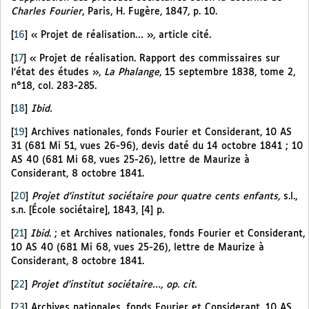
Charles Fourier
, Paris, H. Fugère, 1847, p. 10.
[
16
]
« Projet de réalisation… », article cité.
[
17
]
« Projet de réalisation. Rapport des commissaires sur
l’état des études »,
La Phalange
, 15 septembre 1838, tome 2,
n°18, col. 283-285.
[
18
]
Ibid.
[
19
]
Archives nationales, fonds Fourier et Considerant, 10 AS
31 (681 Mi 51, vues 26-96), devis daté du 14 octobre 1841 ; 10
AS 40 (681 Mi 68, vues 25-26), lettre de Maurize à
Considerant, 8 octobre 1841.
[
20
]
Projet d’institut sociétaire pour quatre cents enfants,
s.l.,
s.n. [École sociétaire], 1843, [4] p.
[
21
]
Ibid
. ; et Archives nationales, fonds Fourier et Considerant,
10 AS 40 (681 Mi 68, vues 25-26), lettre de Maurize à
Considerant, 8 octobre 1841.
[
22
]
Projet d’institut sociétaire…, op. cit.
[
23
]
Archives nationales, fonds Fourier et Considerant, 10 AS