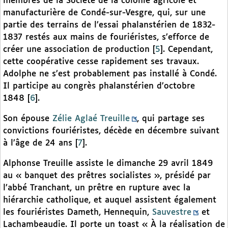
membres de la Société de la colonie agricole et
manufacturière de Condé-sur-Vesgre, qui, sur une
partie des terrains de l’essai phalanstérien de 1832-
1837 restés aux mains de fouriéristes, s’efforce de
créer une association de production
[
5
]
. Cependant,
cette coopérative cesse rapidement ses travaux.
Adolphe ne s’est probablement pas installé à Condé.
Il participe au congrès phalanstérien d’octobre
1848
[
6
]
.
Son épouse
Zélie Aglaé Treuille
, qui partage ses
convictions fouriéristes, décède en décembre suivant
à l’âge de 24 ans
[
7
]
.
Alphonse Treuille assiste le dimanche 29 avril 1849
au « banquet des prêtres socialistes », présidé par
l’abbé Tranchant, un prêtre en rupture avec la
hiérarchie catholique, et auquel assistent également
les fouriéristes Dameth, Hennequin,
Sauvestre
et
Lachambeaudie. Il porte un toast « À la réalisation de