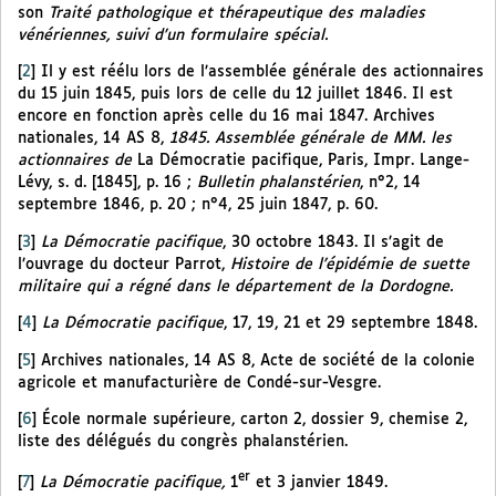
son
Traité pathologique et thérapeutique des maladies
vénériennes, suivi d’un formulaire spécial.
[
2
]
Il y est réélu lors de l’assemblée générale des actionnaires
du 15 juin 1845, puis lors de celle du 12 juillet 1846. Il est
encore en fonction après celle du 16 mai 1847. Archives
nationales, 14 AS 8,
1845. Assemblée générale de MM. les
actionnaires de
La Démocratie pacifique, Paris, Impr. Lange-
Lévy, s. d. [1845], p. 16 ;
Bulletin phalanstérien
, n°2, 14
septembre 1846, p. 20 ; n°4, 25 juin 1847, p. 60.
[
3
]
La Démocratie pacifique
, 30 octobre 1843. Il s’agit de
l’ouvrage du docteur Parrot,
Histoire de l’épidémie de suette
militaire qui a régné dans le département de la Dordogne.
[
4
]
La Démocratie pacifique
, 17, 19, 21 et 29 septembre 1848.
[
5
]
Archives nationales, 14 AS 8, Acte de société de la colonie
agricole et manufacturière de Condé-sur-Vesgre.
[
6
]
École normale supérieure, carton 2, dossier 9, chemise 2,
liste des délégués du congrès phalanstérien.
er
[
7
]
La Démocratie pacifique,
1
et 3 janvier 1849.