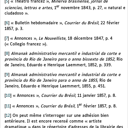
[
5
]
« Theatro francez »,
Minerva brasiliense, jornal de
er
sciencias, lettras e artes
, 1
novembre 1843, p. 27, « natural e
ciudadoso ».
[
6
]
« Bulletin hebdomadaire »,
Courrier du Brésil
, 22 février
1857, p. 3.
[
7
]
« Annonces »,
Le Nouvelliste
, 18 décembre 1847, p. 4
(« Collegio francez »).
[
8
]
Almanak administrativo mercantil e industrial da corte e
provincia do Rio de Janeiro para o anno bissexto de 1852
, Rio
de Janeiro, Eduardo e Henrique Laemmert, 1852, p. 339.
[
9
]
Almanak administrativo mercantil e industrial da corte e
provincia do Rio de Janeiro para o anno de 1855
, Rio de
Janeiro, Eduardo e Henrique Laemmert, 1855, p. 451.
[
10
]
« Annonces »,
Courrier du Brésil
, 11 janvier 1857, p. 8.
er
[
11
]
« Annonces »,
Courrier du Brésil
, 1
février 1857, p. 8.
[
12
]
On peut même s’interroger sur une adhésion bien
antérieure. Il est encore recensé comme « artiste
dramatique » dans le répertoire d’adresses de la librairie des