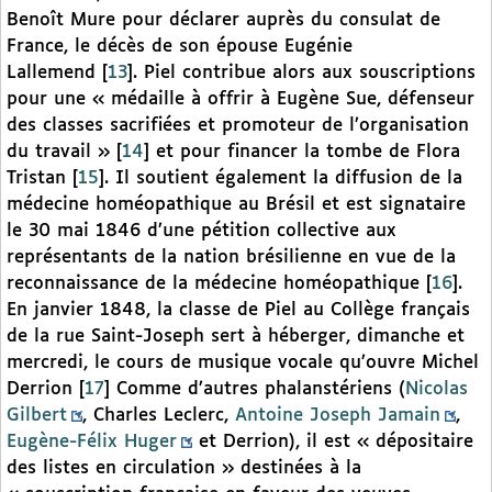
Benoît Mure pour déclarer auprès du consulat de
France, le décès de son épouse Eugénie
Lallemend
[
13
]
. Piel contribue alors aux souscriptions
pour une « médaille à offrir à Eugène Sue, défenseur
des classes sacrifiées et promoteur de l’organisation
du travail »
[
14
]
et pour financer la tombe de Flora
Tristan
[
15
]
. Il soutient également la diffusion de la
médecine homéopathique au Brésil et est signataire
le 30 mai 1846 d’une pétition collective aux
représentants de la nation brésilienne en vue de la
reconnaissance de la médecine homéopathique
[
16
]
.
En janvier 1848, la classe de Piel au Collège français
de la rue Saint-Joseph sert à héberger, dimanche et
mercredi, le cours de musique vocale qu’ouvre Michel
Derrion
[
17
]
Comme d’autres phalanstériens (
Nicolas
Gilbert
, Charles Leclerc,
Antoine Joseph Jamain
,
Eugène-Félix Huger
et Derrion), il est « dépositaire
des listes en circulation » destinées à la