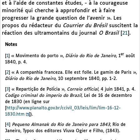
et à l’aide de constantes études, - à la courageuse
minorité qui cherche à approfondir et à faire
progresser la grande question de l’avenir ». Les
propos du rédacteur du
Courrier du Brésil
suscitent la
réaction des ultramontains du journal
O Brasil
[
21
]
.
Notes
er
[
1
]
« Movimento do porto »,
Diário do Rio de Janeiro
, 1
août
1840, p. 4.
[
2
]
« A companhia franceza. Elle est folle. Le gamin de Paris »,
Diário do Rio de Janeiro
, 10 septembre 1840, pp. 1-2.
[
3
]
« Repartição de Polícia »,
Correio official
, 4 juin 1841, p. 4.
Codigo criminal do imperio do Brazil
, Lei de 16 de dezembro
de 1830 (en ligne sur
[
http://www.planalto.gov.br/ccivil_03/leis/lim/lim-16-12-
1830.htm
]).
[
4
]
Pequeno Almanak do Rio de Janeiro para 1843
, Rio de
Janeiro, Typos dos editores Viuva Ogier e Filho, (1843).