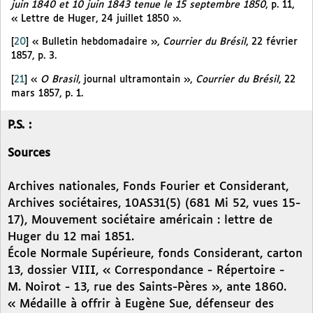
juin 1840 et 10 juin 1843 tenue le 15 septembre 1850
, p. 11,
« Lettre de Huger, 24 juillet 1850 ».
[
20
]
« Bulletin hebdomadaire »,
Courrier du Brésil
, 22 février
1857, p. 3.
[
21
]
«
O Brasil
, journal ultramontain »,
Courrier du Brésil
, 22
mars 1857, p. 1.
P.S. :
Sources
Archives nationales, Fonds Fourier et Considerant,
Archives sociétaires, 10AS31(5) (681 Mi 52, vues 15-
17), Mouvement sociétaire américain : lettre de
Huger du 12 mai 1851.
École Normale Supérieure, fonds Considerant, carton
13, dossier VIII, « Correspondance - Répertoire -
M. Noirot - 13, rue des Saints-Pères », ante 1860.
« Médaille à offrir à Eugène Sue, défenseur des