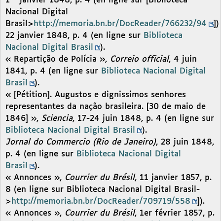
1
janvier 1848, p. 4 (en ligne sur [Biblioteca
Nacional Digital
Brasil>
http://memoria.bn.br/DocReader/766232/94
])
22 janvier 1848, p. 4 (en ligne sur
Biblioteca
Nacional Digital Brasil
).
« Repartição de Polícia »,
Correio official
, 4 juin
1841, p. 4 (en ligne sur
Biblioteca Nacional Digital
Brasil
).
« [Pétition]. Augustos e dignissimos senhores
representantes da nação brasileira. [30 de maio de
1846] »,
Sciencia
, 17-24 juin 1848, p. 4 (en ligne sur
Biblioteca Nacional Digital Brasil
).
Jornal do Commercio (Rio de Janeiro)
, 28 juin 1848,
p. 4 (en ligne sur
Biblioteca Nacional Digital
Brasil
).
« Annonces »,
Courrier du Brésil
, 11 janvier 1857, p.
8 (en ligne sur Biblioteca Nacional Digital Brasil-
>
http://memoria.bn.br/DocReader/709719/558
]).
« Annonces »,
Courrier du Brésil
, 1er février 1857, p.