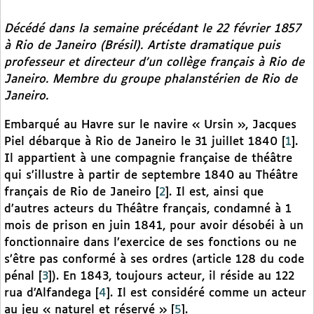
Décédé dans la semaine précédant le 22 février 1857
à Rio de Janeiro (Brésil). Artiste dramatique puis
professeur et directeur d’un collège français à Rio de
Janeiro. Membre du groupe phalanstérien de Rio de
Janeiro.
Embarqué au Havre sur le navire « Ursin », Jacques
Piel débarque à Rio de Janeiro le 31 juillet 1840
[
1
]
.
Il appartient à une compagnie française de théâtre
qui s’illustre à partir de septembre 1840 au Théâtre
français de Rio de Janeiro
[
2
]
. Il est, ainsi que
d’autres acteurs du Théâtre français, condamné à 1
mois de prison en juin 1841, pour avoir désobéi à un
fonctionnaire dans l’exercice de ses fonctions ou ne
s’être pas conformé à ses ordres (article 128 du code
pénal
[
3
]
). En 1843, toujours acteur, il réside au 122
rua d’Alfandega
[
4
]
. Il est considéré comme un acteur
au jeu « naturel et réservé »
[
5
]
.