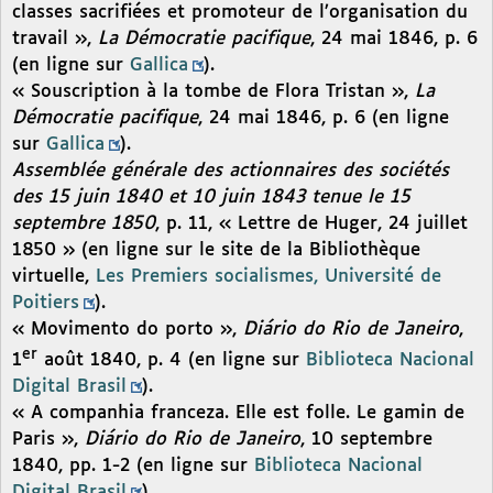
classes sacrifiées et promoteur de l’organisation du
travail »,
La Démocratie pacifique
, 24 mai 1846, p. 6
(en ligne sur
Gallica
).
« Souscription à la tombe de Flora Tristan »,
La
Démocratie pacifique
, 24 mai 1846, p. 6 (en ligne
sur
Gallica
).
Assemblée générale des actionnaires des sociétés
des 15 juin 1840 et 10 juin 1843 tenue le 15
septembre 1850
, p. 11, « Lettre de Huger, 24 juillet
1850 » (en ligne sur le site de la Bibliothèque
virtuelle,
Les Premiers socialismes, Université de
Poitiers
).
« Movimento do porto »,
Diário do Rio de Janeiro
,
er
1
août 1840, p. 4 (en ligne sur
Biblioteca Nacional
Digital Brasil
).
« A companhia franceza. Elle est folle. Le gamin de
Paris »,
Diário do Rio de Janeiro
, 10 septembre
1840, pp. 1-2 (en ligne sur
Biblioteca Nacional
Digital Brasil
).