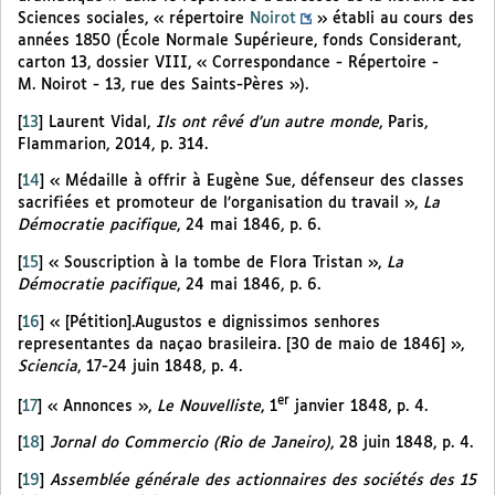
Sciences sociales, « répertoire
Noirot
» établi au cours des
années 1850 (École Normale Supérieure, fonds Considerant,
carton 13, dossier VIII, « Correspondance - Répertoire -
M. Noirot - 13, rue des Saints-Pères »).
[
13
]
Laurent Vidal,
Ils ont rêvé d’un autre monde
, Paris,
Flammarion, 2014, p. 314.
[
14
]
« Médaille à offrir à Eugène Sue, défenseur des classes
sacrifiées et promoteur de l’organisation du travail »,
La
Démocratie pacifique
, 24 mai 1846, p. 6.
[
15
]
« Souscription à la tombe de Flora Tristan »,
La
Démocratie pacifique
, 24 mai 1846, p. 6.
[
16
]
« [Pétition].Augustos e dignissimos senhores
representantes da naçao brasileira. [30 de maio de 1846] »,
Sciencia
, 17-24 juin 1848, p. 4.
er
[
17
]
« Annonces »,
Le Nouvelliste
, 1
janvier 1848, p. 4.
[
18
]
Jornal do Commercio (Rio de Janeiro)
, 28 juin 1848, p. 4.
[
19
]
Assemblée générale des actionnaires des sociétés des 15