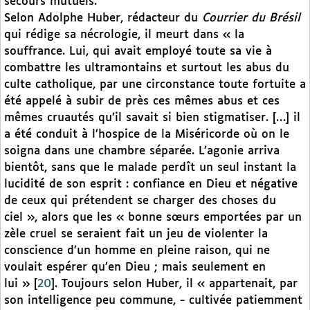
secours mutuels.
Selon Adolphe Huber, rédacteur du
Courrier du Brésil
qui rédige sa nécrologie, il meurt dans « la
souffrance. Lui, qui avait employé toute sa vie à
combattre les ultramontains et surtout les abus du
culte catholique, par une circonstance toute fortuite a
été appelé à subir de près ces mêmes abus et ces
mêmes cruautés qu’il savait si bien stigmatiser. […] il
a été conduit à l’hospice de la Miséricorde où on le
soigna dans une chambre séparée. L’agonie arriva
bientôt, sans que le malade perdît un seul instant la
lucidité de son esprit : confiance en Dieu et négative
de ceux qui prétendent se charger des choses du
ciel », alors que les « bonne sœurs emportées par un
zèle cruel se seraient fait un jeu de violenter la
conscience d’un homme en pleine raison, qui ne
voulait espérer qu’en Dieu ; mais seulement en
lui »
[
20
]
. Toujours selon Huber, il « appartenait, par
son intelligence peu commune, - cultivée patiemment