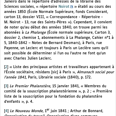
Janeiro dans le répertoire d’adresses de la librairie des
Sciences sociales, « répertoire
Noirot
» établi au cours des
années 1850 (École Normale Supérieure, fonds Considerant,
carton 13, dossier VIII, « Correspondance - Répertoire -
M. Noirot - 13, rue des Saints-Pères »). Cependant, il convient
de noter qu’au début des années 1840, on trouve parmi les
abonnées à
La Phalange
(École normale supérieure, Carton 3,
dossier 2, chemise 1, abonnements à La Phalange, Cahier n°1 à
5, 1840-1842 – Notes de Bernard Desmars), à Paris, rue
Payenne, un Leclerc et toujours à Paris un Leclère sans qu’il
soit possible de déterminer si l’un ou l’autre ne font qu’un
avec Charles Julien Leclerc.
[
2
]
« Liste des principaux artistes et travailleurs appartenant à
l’École sociétaire, résidans [sic] à Paris »,
Almanach social pour
l’année 1841
, Paris, Librairie sociale (1840), p. 172.
[
3
]
Le Premier Phalanstère
, 15 janvier 1841, « Membres du
comité de la souscription phalanstérienne », p. 2 ; « Première
liste de la souscription pour la fondation du phalanstère
d’enfants », p. 4.
er
[
4
]
Le Nouveau Monde
, 1
juin 1841 ; Arthur de Bonnard,