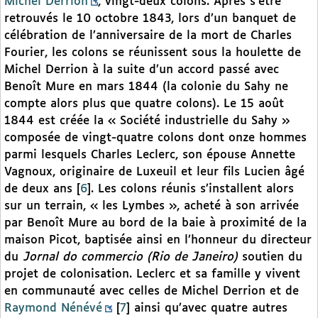
Michel Derrion
, vingt-deux colons. Après s’être
retrouvés le 10 octobre 1843, lors d’un banquet de
célébration de l’anniversaire de la mort de Charles
Fourier, les colons se réunissent sous la houlette de
Michel Derrion à la suite d’un accord passé avec
Benoît Mure en mars 1844 (la colonie du Sahy ne
compte alors plus que quatre colons). Le 15 août
1844 est créée la « Société industrielle du Sahy »
composée de vingt-quatre colons dont onze hommes
parmi lesquels Charles Leclerc, son épouse Annette
Vagnoux, originaire de Luxeuil et leur fils Lucien âgé
de deux ans
[
6
]
. Les colons réunis s’installent alors
sur un terrain, « les Lymbes », acheté à son arrivée
par Benoît Mure au bord de la baie à proximité de la
maison Picot, baptisée ainsi en l’honneur du directeur
du
Jornal do commercio (Rio de Janeiro)
soutien du
projet de colonisation. Leclerc et sa famille y vivent
en communauté avec celles de Michel Derrion et de
Raymond Nénévé
[
7
]
ainsi qu’avec quatre autres