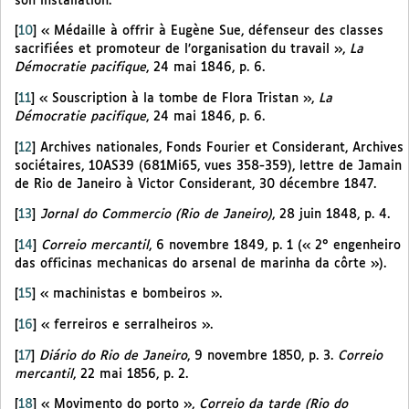
son installation.
[
10
]
« Médaille à offrir à Eugène Sue, défenseur des classes
sacrifiées et promoteur de l’organisation du travail »,
La
Démocratie pacifique
, 24 mai 1846, p. 6.
[
11
]
« Souscription à la tombe de Flora Tristan »,
La
Démocratie pacifique
, 24 mai 1846, p. 6.
[
12
]
Archives nationales, Fonds Fourier et Considerant, Archives
sociétaires, 10AS39 (681Mi65, vues 358-359), lettre de Jamain
de Rio de Janeiro à Victor Considerant, 30 décembre 1847.
[
13
]
Jornal do Commercio (Rio de Janeiro)
, 28 juin 1848, p. 4.
[
14
]
Correio mercantil
, 6 novembre 1849, p. 1 (« 2° engenheiro
das officinas mechanicas do arsenal de marinha da côrte »).
[
15
]
« machinistas e bombeiros ».
[
16
]
« ferreiros e serralheiros ».
[
17
]
Diário do Rio de Janeiro
, 9 novembre 1850, p. 3.
Correio
mercantil
, 22 mai 1856, p. 2.
[
18
]
« Movimento do porto »,
Correio da tarde (Rio do