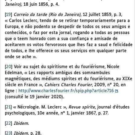
Janeiro)
, 18 juin 1856, p. 4.
[
19
]
Correio da tarde (Rio do Janeiro)
, 12 juillet 1859, p. 3,
« Carlos Leclerc, tendo de se retirar temporariamente para a
Europa, e não podento se despedir de todos os seus amigos e
conhecidos, o faz por esta jornal, rogando a todas as pessoas
que o teem honrado com a sua confiança e amisade de
aceitarem os votos fervorosos que lhes faz a saud e felicidade
de todos, e lhe offerece os seus serviços em qualquer parte
onde se ache ».
[
20
]
Voir au sujet du spiritisme et du fouriérisme, Nicole
Edelman, « Les rapports ambigus des somnambules
magnétiques, des médiums spirites et du fouriérisme, au XIXe
siècle en France »,
Cahiers Charles Fourier
, 2009, n° 20, en
ligne :
http://www.charlesfourier.fr/spip.php?article716
(consulté le 19 janvier 2020).
[
21
]
« Nécrologie. M. Leclerc »,
Revue spirite
, journal d’études
psychologiques, 10e année, n° 1, janvier 1867, p. 27.
[
22
]
Ibidem
.
[
23
]
Ibidem
, p. 28.