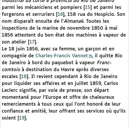
industrial da corte e provincia do Rio de Janeiro
parmi les mécaniciens et pompiers
[
15
]
et parmi les
forgerons et serruriers
[
16
]
, 158 rua do Hospicio. Son
nom disparaît ensuite de l’
Almanak
. Toutes les
inspections de la marine de novembre 1850 à mai
1856 attestent du bon état des machines à vapeur de
son atelier
[
17
]
.
Le 18 juin 1856, avec sa femme, un garçon et en
compagnie de
Charles-Francis Vannet
, il quitte Rio
de Janeiro à bord du paquebot à vapeur
Franc-
comtois
à destination du Havre après diverses
escales
[
18
]
. Il revient cependant à Rio de Janeiro
pour liquider ses affaires et en juillet 1859, Carlos
Leclerc signifie, par voie de presse, son départ
momentané pour l’Europe et offre de chaleureux
remerciements à tous ceux qui l’ont honoré de leur
confiance et amitié, leur offrant ses services où qu’ils
soient
[
19
]
.