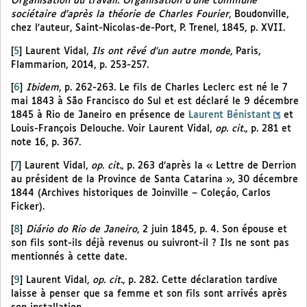
Organisation du travail. Organisation d’une commune
sociétaire d’après la théorie de Charles Fourier
, Boudonville,
chez l’auteur, Saint-Nicolas-de-Port, P. Trenel, 1845, p. XVII.
[
5
]
Laurent Vidal,
Ils ont rêvé d’un autre monde
, Paris,
Flammarion, 2014, p. 253-257.
[
6
]
Ibidem
, p. 262-263. Le fils de Charles Leclerc est né le 7
mai 1843 à São Francisco do Sul et est déclaré le 9 décembre
1845 à Rio de Janeiro en présence de
Laurent Bénistant
et
Louis-François Delouche. Voir Laurent Vidal,
op. cit.
, p. 281 et
note 16, p. 367.
[
7
]
Laurent Vidal,
op. cit.
, p. 263 d’après la « Lettre de Derrion
au président de la Province de Santa Catarina », 30 décembre
1844 (Archives historiques de Joinville – Coleçáo, Carlos
Ficker).
[
8
]
Diário do Rio de Janeiro
, 2 juin 1845, p. 4. Son épouse et
son fils sont-ils déjà revenus ou suivront-il ? Ils ne sont pas
mentionnés à cette date.
[
9
]
Laurent Vidal,
op. cit.
, p. 282. Cette déclaration tardive
laisse à penser que sa femme et son fils sont arrivés après