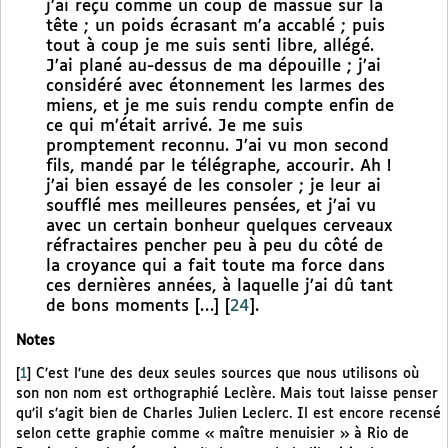
j’ai reçu comme un coup de massue sur la
tête ; un poids écrasant m’a accablé ; puis
tout à coup je me suis senti libre, allégé.
J’ai plané au-dessus de ma dépouille ; j’ai
considéré avec étonnement les larmes des
miens, et je me suis rendu compte enfin de
ce qui m’était arrivé. Je me suis
promptement reconnu. J’ai vu mon second
fils, mandé par le télégraphe, accourir. Ah !
j’ai bien essayé de les consoler ; je leur ai
soufflé mes meilleures pensées, et j’ai vu
avec un certain bonheur quelques cerveaux
réfractaires pencher peu à peu du côté de
la croyance qui a fait toute ma force dans
ces dernières années, à laquelle j’ai dû tant
de bons moments […]
[
24
]
.
Notes
[
1
]
C’est l’une des deux seules sources que nous utilisons où
son non nom est orthographié Leclère. Mais tout laisse penser
qu’il s’agit bien de Charles Julien Leclerc. Il est encore recensé
selon cette graphie comme « maître menuisier » à Rio de