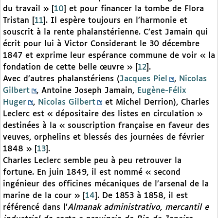
du travail »
[
10
]
et pour financer la tombe de Flora
Tristan
[
11
]
. Il espère toujours en l’harmonie et
souscrit à la rente phalanstérienne. C’est Jamain qui
écrit pour lui à Victor Considerant le 30 décembre
1847 et exprime leur espérance commune de voir « la
fondation de cette belle œuvre »
[
12
]
.
Avec d’autres phalanstériens (
Jacques Piel
,
Nicolas
Gilbert
, Antoine Joseph Jamain,
Eugène-Félix
Huger
,
Nicolas Gilbert
et Michel Derrion), Charles
Leclerc est « dépositaire des listes en circulation »
destinées à la « souscription française en faveur des
veuves, orphelins et blessés des journées de février
1848 »
[
13
]
.
Charles Leclerc semble peu à peu retrouver la
fortune. En juin 1849, il est nommé « second
ingénieur des officines mécaniques de l’arsenal de la
marine de la cour »
[
14
]
. De 1853 à 1858, il est
référencé dans l’
Almanak administrativo, mercantil e