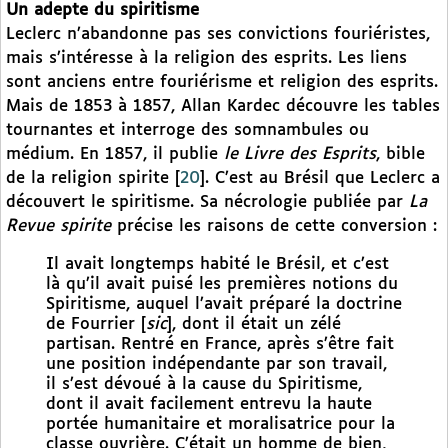
Un adepte du spiritisme
Leclerc n’abandonne pas ses convictions fouriéristes,
mais s’intéresse à la religion des esprits. Les liens
sont anciens entre fouriérisme et religion des esprits.
Mais de 1853 à 1857, Allan Kardec découvre les tables
tournantes et interroge des somnambules ou
médium. En 1857, il publie
le Livre des Esprits
, bible
de la religion spirite
[
20
]
. C’est au Brésil que Leclerc a
découvert le spiritisme. Sa nécrologie publiée par
La
Revue spirite
précise les raisons de cette conversion :
Il avait longtemps habité le Brésil, et c’est
là qu’il avait puisé les premières notions du
Spiritisme, auquel l’avait préparé la doctrine
de Fourrier [
sic
], dont il était un zélé
partisan. Rentré en France, après s’être fait
une position indépendante par son travail,
il s’est dévoué à la cause du Spiritisme,
dont il avait facilement entrevu la haute
portée humanitaire et moralisatrice pour la
classe ouvrière. C’était un homme de bien,