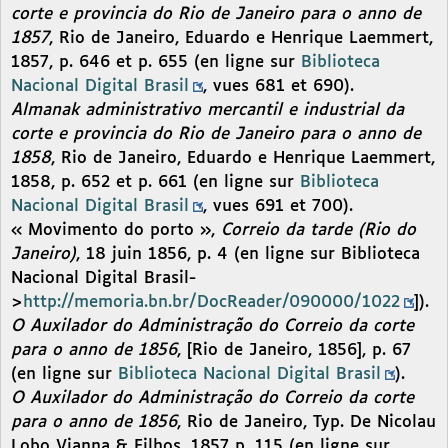
corte e provincia do Rio de Janeiro para o anno de
1857
, Rio de Janeiro, Eduardo e Henrique Laemmert,
1857, p. 646 et p. 655 (en ligne sur
Biblioteca
Nacional Digital Brasil
, vues 681 et 690).
Almanak administrativo mercantil e industrial da
corte e provincia do Rio de Janeiro para o anno de
1858
, Rio de Janeiro, Eduardo e Henrique Laemmert,
1858, p. 652 et p. 661 (en ligne sur
Biblioteca
Nacional Digital Brasil
, vues 691 et 700).
« Movimento do porto »,
Correio da tarde (Rio do
Janeiro)
, 18 juin 1856, p. 4 (en ligne sur Biblioteca
Nacional Digital Brasil-
>
http://memoria.bn.br/DocReader/090000/1022
]).
O Auxilador do Administração do Correio da corte
para o anno de 1856
, [Rio de Janeiro, 1856], p. 67
(en ligne sur
Biblioteca Nacional Digital Brasil
).
O Auxilador do Administração do Correio da corte
para o anno de 1856
, Rio de Janeiro, Typ. De Nicolau
Lobo Vianna & Filhos, 1857 p. 115 (en ligne sur