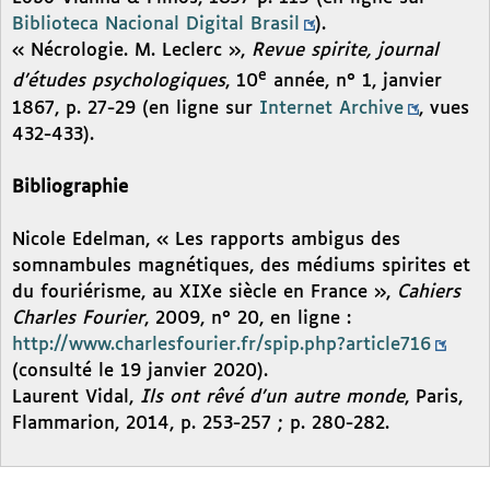
Biblioteca Nacional Digital Brasil
).
« Nécrologie. M. Leclerc »,
Revue spirite, journal
e
d’études psychologiques
, 10
année, n° 1, janvier
1867, p. 27-29 (en ligne sur
Internet Archive
, vues
432-433).
Bibliographie
Nicole Edelman, « Les rapports ambigus des
somnambules magnétiques, des médiums spirites et
du fouriérisme, au XIXe siècle en France »,
Cahiers
Charles Fourier
, 2009, n° 20, en ligne :
http://www.charlesfourier.fr/spip.php?article716
(consulté le 19 janvier 2020).
Laurent Vidal,
Ils ont rêvé d’un autre monde
, Paris,
Flammarion, 2014, p. 253-257 ; p. 280-282.