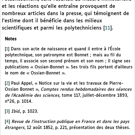
et les réactions qu’elle entraîne provoquent de
nombreux articles dans la presse, qui témoignent de
l’estime dont il bénéficie dans les milieux
scientifiques et parmi les polytechniciens
[
11
]
.
Notes
[
1
]
Dans son acte de naissance et quand il entre à l’École
polytechnique, son patronyme est Bonnet ; mais au fil du
temps, il associe son second prénom et son nom ; il signe ses
publications « Ossian-Bonnet ». Ses trois fils portent d’ailleurs
le nom de « Ossian-Bonnet ».
[
2
]
Paul Appel, « Notice sur la vie et les travaux de Pierre-
Ossian Bonnet »,
Comptes rendus hebdomadaires des séances
de l’Académie des sciences
, tome 117, juillet-décembre 1893,
n°26, p. 1014.
[
3
]
Ibid
., p. 1023.
[
4
]
Revue de l’instruction publique en France et dans les pays
étrangers
, 12 août 1852, p. 221, présentation des deux thèses.