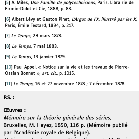
[
5
]
A. Miles,
Une Famille de polytechniciens,
Paris, Librairie de
Firmin-Didot et Cie, 1888, p. 83.
[
6
]
Albert Lévy et Gaston Pinet,
L’Argot de l’X, illustré par les X,
Paris, Émile Testard, 1894, p. 217.
[
7
]
Le Temps
, 29 mars 1878.
[
8
]
Le Temps,
7 mai 1883.
[
9
]
Le Temps,
13 janvier 1879.
[
10
]
Paul Appel, « Notice sur la vie et les travaux de Pierre-
Ossian Bonnet »,
art. cit.
, p. 1015.
[
11
]
Le Temps,
16 et 27 novembre 1878 ; 7 décembre 1878.
P.S. :
Œuvres :
Mémoire sur la théorie générale des séries,
Bruxelles, M. Hayez, 1850, 116 p. (Mémoire publié
par l’Académie royale de Belgique).