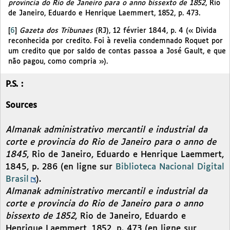
provincia do Rio de Janeiro para o anno bissexto de 1852
, Rio
de Janeiro, Eduardo e Henrique Laemmert, 1852, p. 473.
[
6
]
Gazeta dos Tribunaes
(RJ), 12 février 1844, p. 4 (« Divida
reconhecida por credito. Foi à revelia condemnado Roquet por
um credito que por saldo de contas passoa a José Gault, e que
não pagou, como compria »).
P.S. :
Sources
Almanak administrativo mercantil e industrial da
corte e provincia do Rio de Janeiro para o anno de
1845
, Rio de Janeiro, Eduardo e Henrique Laemmert,
1845, p. 286 (en ligne sur
Biblioteca Nacional Digital
Brasil
).
Almanak administrativo mercantil e industrial da
corte e provincia do Rio de Janeiro para o anno
bissexto de 1852
, Rio de Janeiro, Eduardo e
Henrique Laemmert, 1852, p. 473 (en ligne sur