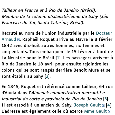
Tailleur en France et à Rio de Janeiro (Brésil).
Membre de la colonie phalanstérienne du Sahy (São
Francisco do Sul, Santa Catarina, Brésil).
Recruté au nom de l’Union industrielle par le
Docteur
Arnaud
, Raphaël Roquet arrive au Havre le 8 février
1842 avec dix-huit autres hommes, six femmes et
cinq enfants. Tous embarquent le 15 février à bord de
La Neustrie pour le Brésil
[
1
]
. Les passagers arrivent à
Rio de Janeiro le 18 avril pour ensuite rejoindre les
colons qui se sont rangés derrière Benoît Mure et se
sont établis au Sahy
[
2
]
.
En 1845, Roquet est référencé comme tailleur, 64 rua
d’Ajuda dans l’
Almanak administrativo mercantil e
industrial da corte e provincia do Rio de Janeiro
[
3
]
.
Il est associé à un ancien du Sahy,
Joseph Gault
[
4
]
.
L’adresse est également celle où exerce
Mme Gault