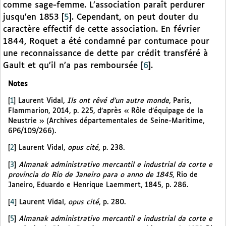
comme sage-femme. L’association paraît perdurer
jusqu’en 1853
[
5
]
. Cependant, on peut douter du
caractère effectif de cette association. En février
1844, Roquet a été condamné par contumace pour
une reconnaissance de dette par crédit transféré à
Gault et qu’il n’a pas remboursée
[
6
]
.
Notes
[
1
]
Laurent Vidal,
Ils ont rêvé d’un autre monde
, Paris,
Flammarion, 2014, p. 225, d’après « Rôle d’équipage de la
Neustrie » (Archives départementales de Seine-Maritime,
6P6/109/266).
[
2
]
Laurent Vidal,
opus cité
, p. 238.
[
3
]
Almanak administrativo mercantil e industrial da corte e
provincia do Rio de Janeiro para o anno de 1845
, Rio de
Janeiro, Eduardo e Henrique Laemmert, 1845, p. 286.
[
4
]
Laurent Vidal,
opus cité
, p. 280.
[
5
]
Almanak administrativo mercantil e industrial da corte e