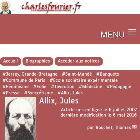
MENU
Accueil
Biographies
Accéder aux notices
#Jersey, Grande-Bretagne
#Saint-Mandé
#Banquets
#Commune de Paris
#Ecole sociétaire expérimentale
#Féminisme
#Folie
#Invention
#Médecine
#Pédagogie
#Presse
#Syncrétisme
#Allix, Jules
Allix, Jules
Article mis en ligne le
6 juillet 2007
dernière modification le 6 mai 2016
par
Bouchet, Thomas