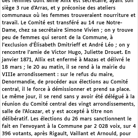
des femmes dont Mme Allix est secrétaire, ayant son
siège 3 rue d’Arras, et y préconise des ateliers
communaux où les femmes trouveraient nourriture et
travail. Le Comité est transféré au 14 rue Notre-
Dame, chez sa secrétaire Simone Vivien ; on y trouve
peu de femmes qui seront de la Commune, à
l’exclusion d’Élisabeth Dmitrieff et André Léo ; on y
rencontre l’amie de Victor Hugo, Juliette Drouet. En
janvier 1871, Allix est enfermé à Mazas et délivré le
18 mars ; le 20 au matin, il se rend à la mairie du
VIIIe arrondissement : sur le refus du maire,
Denormandie, de procéder aux élections au Comité
central, il le force à démissionner et prend sa place.
Le même jour, il se rend sans y avoir été délégué à la
réunion du Comité central des vingt arrondissements,
salle de l’Alcazar, et y est accepté à titre non
délibératif. Les élections du 26 mars sanctionnent le
fait en l’envoyant à la Commune par 2 028 voix, sur 4
396 votants, après Rigault, Vaillant et Arnould, pour