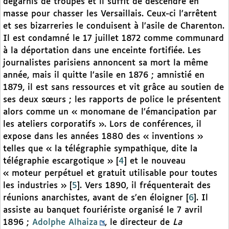
dégarnis de troupes et il suffit de descendre en
masse pour chasser les Versaillais. Ceux-ci l’arrêtent
et ses bizarreries le conduisent à l’asile de Charenton.
Il est condamné le 17 juillet 1872 comme communard
à la déportation dans une enceinte fortifiée. Les
journalistes parisiens annoncent sa mort la même
année, mais il quitte l’asile en 1876 ; amnistié en
1879, il est sans ressources et vit grâce au soutien de
ses deux sœurs ; les rapports de police le présentent
alors comme un « monomane de l’émancipation par
les ateliers corporatifs ». Lors de conférences, il
expose dans les années 1880 des « inventions »
telles que « la télégraphie sympathique, dite la
télégraphie escargotique »
[
4
]
et le nouveau
« moteur perpétuel et gratuit utilisable pour toutes
les industries »
[
5
]
. Vers 1890, il fréquenterait des
réunions anarchistes, avant de s’en éloigner
[
6
]
. Il
assiste au banquet fouriériste organisé le 7 avril
1896 ;
Adolphe Alhaiza
, le directeur de
La