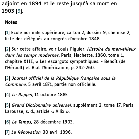
adjoint en 1894 et le reste jusqu’à sa mort en
1903
[
9
]
.
Notes
[
1
]
Ecole normale supérieure, carton 2, dossier 9, chemise 2,
liste des délégués au congrès d’octobre 1848.
[
2
]
Sur cette affaire, voir Louis Figuier,
Histoire du merveilleux
dans les temps modernes
, Paris, Hachette, 1860, tome 1,
chapitre XIII, « Les escargots sympathiques. - Benoît (de
l’Hérault) et Biat l’Américain », p. 242-260.
[
3
]
Journal officiel de la République française sous la
Commune
, 5 avril 1871, partie non officielle.
[
4
]
Le Rappel
, 11 octobre 1885
[
5
]
Grand Dictionnaire universel
, supplément 2, tome 17, Paris,
Larousse, s. d., article « Allix ».
[
6
]
Le Temps
, 28 décembre 1903.
[
7
]
La Rénovation
, 30 avril 1896.