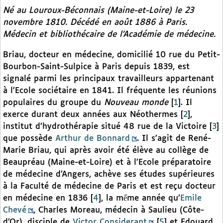
Né au Louroux-Béconnais (Maine-et-Loire) le 23
novembre 1810. Décédé en août 1886 à Paris.
Médecin et bibliothécaire de l’Académie de médecine.
Briau, docteur en médecine, domicilié 10 rue du Petit-
Bourbon-Saint-Sulpice à Paris depuis 1839, est
signalé parmi les principaux travailleurs appartenant
à l’Ecole sociétaire en 1841. Il fréquente les réunions
populaires du groupe du
Nouveau monde
[
1
]
. Il
exerce durant deux années aux Néothermes
[
2
]
,
institut d’hydrothérapie situé 48 rue de la Victoire
[
3
]
que possède
Arthur de Bonnard
. Il s’agit de René-
Marie Briau, qui après avoir été élève au collège de
Beaupréau (Maine-et-Loire) et à l’Ecole préparatoire
de médecine d’Angers, achève ses études supérieures
à la Faculté de médecine de Paris et est reçu docteur
en médecine en 1836
[
4
]
, la mếme année qu’
Emile
Chevé
, Charles Moreau, médecin à Saulieu (Côte-
d’Or), disciple de
Victor Considerant
[
5
]
et Edouard