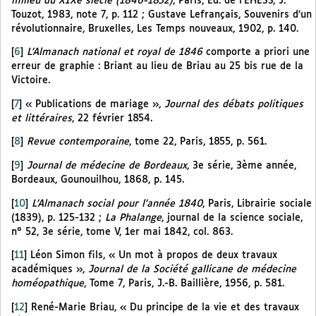
milieu du XIXe siècle (1846-1852)
, Paris, Ed. de l’EHESS, J.
Touzot, 1983, note 7, p. 112 ; Gustave Lefrançais, Souvenirs d’un
révolutionnaire, Bruxelles, Les Temps nouveaux, 1902, p. 140.
[
6
]
L’Almanach national et royal de 1846
comporte a priori une
erreur de graphie : Briant au lieu de Briau au 25 bis rue de la
Victoire.
[
7
]
« Publications de mariage »,
Journal des débats politiques
et littéraires
, 22 février 1854.
[
8
]
Revue contemporaine
, tome 22, Paris, 1855, p. 561.
[
9
]
Journal de médecine de Bordeaux
, 3e série, 3ème année,
Bordeaux, Gounouilhou, 1868, p. 145.
[
10
]
L’Almanach social pour l’année 1840
, Paris, Librairie sociale
(1839), p. 125-132 ;
La Phalange
, journal de la science sociale,
n° 52, 3e série, tome V, 1er mai 1842, col. 863.
[
11
]
Léon Simon fils, « Un mot à propos de deux travaux
académiques »,
Journal de la Société gallicane de médecine
homéopathique
, Tome 7, Paris, J.-B. Baillière, 1956, p. 581.
[
12
]
René-Marie Briau, « Du principe de la vie et des travaux