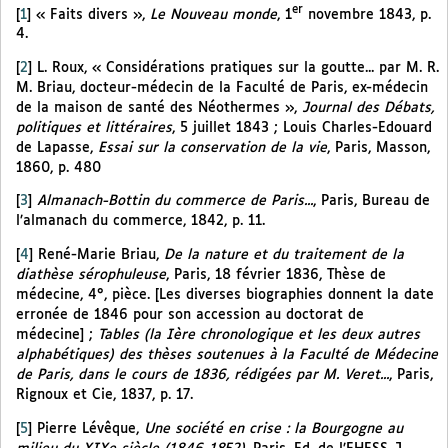
er
[
1
]
« Faits divers »,
Le Nouveau monde
, 1
novembre 1843, p.
4.
[
2
]
L. Roux, « Considérations pratiques sur la goutte... par M. R.
M. Briau, docteur-médecin de la Faculté de Paris, ex-médecin
de la maison de santé des Néothermes »,
Journal des Débats,
politiques et littéraires
, 5 juillet 1843 ; Louis Charles-Edouard
de Lapasse,
Essai sur la conservation de la vie
, Paris, Masson,
1860, p. 480
[
3
]
Almanach-Bottin du commerce de Paris...
, Paris, Bureau de
l’almanach du commerce, 1842, p. 11.
[
4
]
René-Marie Briau,
De la nature et du traitement de la
diathèse sérophuleuse
, Paris, 18 février 1836, Thèse de
médecine, 4°, pièce. [Les diverses biographies donnent la date
erronée de 1846 pour son accession au doctorat de
médecine] ;
Tables (la Ière chronologique et les deux autres
alphabétiques) des thèses soutenues à la Faculté de Médecine
de Paris, dans le cours de 1836, rédigées par M. Veret...
, Paris,
Rignoux et Cie, 1837, p. 17.
[
5
]
Pierre Lévêque,
Une société en crise : la Bourgogne au