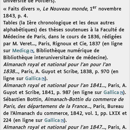
université de Poitiers).
er
« Faits divers »,
Le Nouveau monde
, 1
novembre
1843, p. 4.
Tables (la Ière chronologique et les deux autres
alphabétiques) des thèses soutenues à la Faculté de
Médecine de Paris, dans le cours de 1836, rédigées
par M. Veret..., Paris, Rignoux et Cie, 1837 (en ligne
sur
Medic@
, Bibliothèque numérique de
Bibliothèque interuniversitaire de médecine).
Almanach royal et national pour l’an pour l’an
1838...
, Paris, A. Guyot et Scribe, 1838, p. 970 (en
ligne sur
Gallica
).
Almanach royal et national pour l’an 1841...
, Paris, A.
Guyot et Scribe, 1841, p. 987 (en ligne sur
Gallica
).
Sébastien Bottin,
Almanach-Bottin du commerce de
Paris, des départemens de la France...
, Paris, Bureau
de l’Almanach du commerce, 1842, vol. 1, pp. LXIX et
224 (en ligne sur
Gallica
).
Almanach royal et national pour l’an 1847...
, Paris, A.