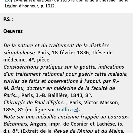
[
18
]
L’Almanach national de 1850
le donne déjà chevalier de la
Légion d’honneur, p. 1012.
P.S. :
Oeuvres
De la nature et du traitement de la diathèse
sérophuleuse
, Paris, 18 février 1836, Thèse de
médecine, 4°, pièce.
Considérations pratiques sur la goutte, indications
d’un traitement rationnel pour guérir cette maladie,
suivies de faits et observations à l’appui, par R.-
M. Briau, docteur en médecine de la faculté de
Paris...
, Paris, J.-B. Baillière, 1843, 8°.
Chirurgie de Paul d’Egine...
, Paris, Victor Masson,
1855, 8° (en ligne sur
Gallica
).
Note sur une médaille ancienne frappée au Louroux-
Béconnais
, Angers, impr. de Cosnier et Lachèse, (s.
d.), 8°. (Extrait de la
Revue de l’Anjou et du Maine
,