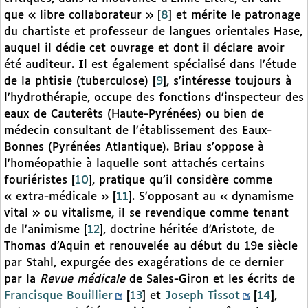
que « libre collaborateur »
[
8
]
et mérite le patronage
du chartiste et professeur de langues orientales Hase,
auquel il dédie cet ouvrage et dont il déclare avoir
été auditeur. Il est également spécialisé dans l’étude
de la phtisie (tuberculose)
[
9
]
, s’intéresse toujours à
l’hydrothérapie, occupe des fonctions d’inspecteur des
eaux de Cauterêts (Haute-Pyrénées) ou bien de
médecin consultant de l’établissement des Eaux-
Bonnes (Pyrénées Atlantique). Briau s’oppose à
l’homéopathie à laquelle sont attachés certains
fouriéristes
[
10
]
, pratique qu’il considère comme
« extra-médicale »
[
11
]
. S’opposant au « dynamisme
vital » ou vitalisme, il se revendique comme tenant
de l’animisme
[
12
]
, doctrine héritée d’Aristote, de
Thomas d’Aquin et renouvelée au début du 19e siècle
par Stahl, expurgée des exagérations de ce dernier
par la
Revue médicale
de Sales-Giron et les écrits de
Francisque Bouillier
[
13
]
et
Joseph Tissot
[
14
]
,