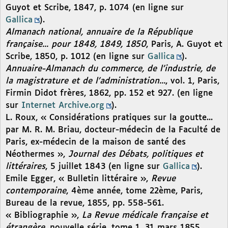
Guyot et Scribe, 1847, p. 1074 (en ligne sur
Gallica
).
Almanach national, annuaire de la République
française... pour 1848, 1849, 1850
, Paris, A. Guyot et
Scribe, 1850, p. 1012 (en ligne sur
Gallica
).
Annuaire-Almanach du commerce, de l’industrie, de
la magistrature et de l’administration...
, vol. 1, Paris,
Firmin Didot frères, 1862, pp. 152 et 927. (en ligne
sur
Internet Archive.org
).
L. Roux, « Considérations pratiques sur la goutte...
par M. R. M. Briau, docteur-médecin de la Faculté de
Paris, ex-médecin de la maison de santé des
Néothermes »,
Journal des Débats, politiques et
littéraires
, 5 juillet 1843 (en ligne sur
Gallica
).
Emile Egger, « Bulletin littéraire »,
Revue
contemporaine
, 4ème année, tome 22ème, Paris,
Bureau de la revue, 1855, pp. 558-561.
« Bibliographie »,
La Revue médicale française et
étrangère
, nouvelle série, tome 1, 31 mars 1855,