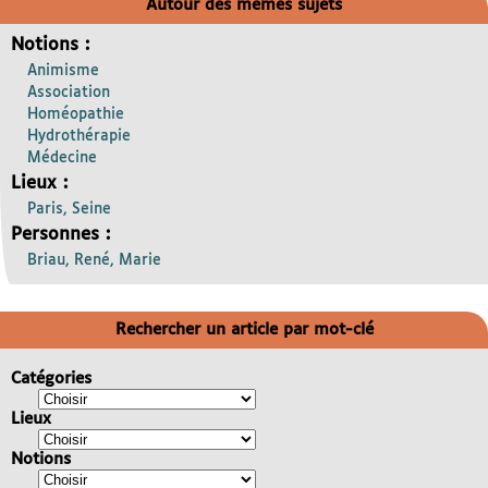
Autour des mêmes sujets
Notions :
Animisme
Association
Homéopathie
Hydrothérapie
Médecine
Lieux :
Paris, Seine
Personnes :
Briau, René, Marie
Rechercher un article par mot-clé
Catégories
Lieux
Notions