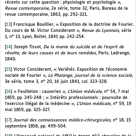
récents sur cette question : physiologie et psychologie »,
Revue contemporaine
, 2e série, tome 32, Paris, Bureau de la
revue contemporaine, 1863, pp. 292-321.
[
13
]
Francisque Bouillier, « Exposition de la doctrine de Fourier.
Du cours de M. Victor Considerant »,
Revue du Lyonnais
, série
1, n° 13, Lyon, Boitel, 1841 pp. 242-254.
[
14
]
Joseph Tissot,
De la manie du suicide et de l’esprit de
révolte, de leurs causes et de leurs remèdes
, Paris, Ladrange,
1840.
[
15
]
Victor Considerant, « Variétés. Exposition de l’économie
sociale de Fourier »,
La Phalange, journal de la science sociale
,
3e série, tome 3, n° 20, 16 juin 1841, col. 323-328.
[
16
]
« Feuilleton : causeries »,
L’Union médicale
, n° 54, 7 mai
1859, pp. 245-248 ; « Intérêts professionnels : poursuite de
l’exercice illégal de la médecine »,
L’Union médicale
, n° 59, 19
mai 1859, pp. 325-327.
[
17
]
Journal des connaissances médico-chirurgicales
, n° 18, 15
septembre 1858, pp. 499-504.