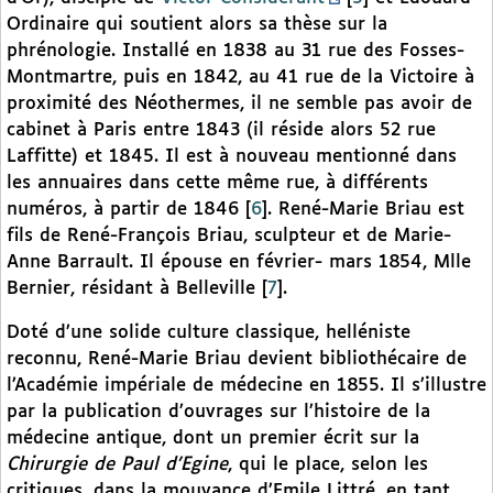
Ordinaire qui soutient alors sa thèse sur la
phrénologie. Installé en 1838 au 31 rue des Fosses-
Montmartre, puis en 1842, au 41 rue de la Victoire à
proximité des Néothermes, il ne semble pas avoir de
cabinet à Paris entre 1843 (il réside alors 52 rue
Laffitte) et 1845. Il est à nouveau mentionné dans
les annuaires dans cette même rue, à différents
numéros, à partir de 1846
[
6
]
. René-Marie Briau est
fils de René-François Briau, sculpteur et de Marie-
Anne Barrault. Il épouse en février- mars 1854, Mlle
Bernier, résidant à Belleville
[
7
]
.
Doté d’une solide culture classique, helléniste
reconnu, René-Marie Briau devient bibliothécaire de
l’Académie impériale de médecine en 1855. Il s’illustre
par la publication d’ouvrages sur l’histoire de la
médecine antique, dont un premier écrit sur la
Chirurgie de Paul d’Egine
, qui le place, selon les
critiques, dans la mouvance d’Emile Littré, en tant