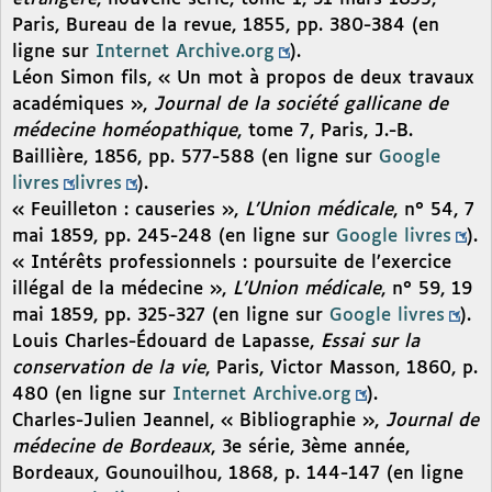
Paris, Bureau de la revue, 1855, pp. 380-384 (en
ligne sur
Internet Archive.org
).
Léon Simon fils, « Un mot à propos de deux travaux
académiques »,
Journal de la société gallicane de
médecine homéopathique
, tome 7, Paris, J.-B.
Baillière, 1856, pp. 577-588 (en ligne sur
Google
livres
livres
).
« Feuilleton : causeries »,
L’Union médicale
, n° 54, 7
mai 1859, pp. 245-248 (en ligne sur
Google livres
).
« Intérêts professionnels : poursuite de l’exercice
illégal de la médecine »,
L’Union médicale
, n° 59, 19
mai 1859, pp. 325-327 (en ligne sur
Google livres
).
Louis Charles-Édouard de Lapasse,
Essai sur la
conservation de la vie
, Paris, Victor Masson, 1860, p.
480 (en ligne sur
Internet Archive.org
).
Charles-Julien Jeannel, « Bibliographie »,
Journal de
médecine de Bordeaux
, 3e série, 3ème année,
Bordeaux, Gounouilhou, 1868, p. 144-147 (en ligne