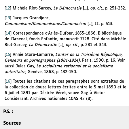
[
12
]
Michèle Riot-Sarcey,
La Démocratie
[...],
op. cit.
, p. 251-252.
[
13
]
Jacques Grandjonc,
Communisme/Kommunismus/Communism
[...], II, p. 513.
[
14
]
Correspondance d’Arlès-Dufour, 1855-1866, Bibliothèque
de l’Arsenal, fonds Enfantin, manuscrit 7728. Cité dans Michèle
Riot-Sarcey,
La Démocratie
[...],
op. cit.
, p. 281 et 343.
[
15
]
Annie Stora-Lamarre,
L’Enfer de la Troisième République,
Censeurs et pornographes (1881-1914)
, Paris, 1990, p. 16. Voir
aussi Jules Gay,
Le socialisme rationnel et le socialisme
autoritaire
, Genève, 1868, p. 132-150.
[
16
]
Toutes les citations de ces paragraphes sont extraites de
la collection de douze lettres écrites entre le 5 mai 1890 et le
6 juillet 1891 par Désirée Véret, veuve Gay, à Victor
Considerant, Archives nationales 10AS 42 (8).
P.S. :
Sources