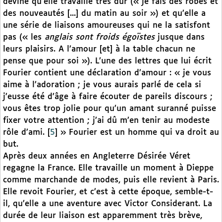
devine qu’elle travaille très dur (« je fais des robes et
des nouveautés [...] du matin au soir ») et qu’elle a
une série de liaisons amoureuses qui ne la satisfont
pas (« les
anglais sont froids égoïstes
jusque dans
leurs plaisirs. A l’amour [et] à la table chacun ne
pense que pour soi »). L’une des lettres que lui écrit
Fourier contient une déclaration d’amour : « je vous
aime à l’adoration ; je vous aurais parlé de cela si
j’eusse été d’âge à faire écouter de pareils discours ;
vous êtes trop jolie pour qu’un amant suranné puisse
fixer votre attention ; j’ai dû m’en tenir au modeste
rôle d’ami.
[
5
]
» Fourier est un homme qui va droit au
but.
Après deux années en Angleterre Désirée Véret
regagne la France. Elle travaille un moment à Dieppe
comme marchande de modes, puis elle revient à Paris.
Elle revoit Fourier, et c’est à cette époque, semble-t-
il, qu’elle a une aventure avec Victor Considerant. La
durée de leur liaison est apparemment très brève,