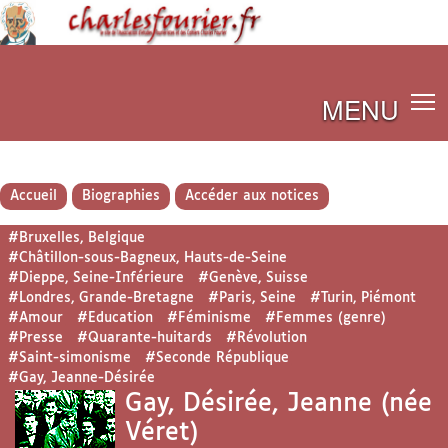
MENU
Accueil
Biographies
Accéder aux notices
#Bruxelles, Belgique
#Châtillon-sous-Bagneux, Hauts-de-Seine
#Dieppe, Seine-Inférieure
#Genève, Suisse
#Londres, Grande-Bretagne
#Paris, Seine
#Turin, Piémont
#Amour
#Education
#Féminisme
#Femmes (genre)
#Presse
#Quarante-huitards
#Révolution
#Saint-simonisme
#Seconde République
#Gay, Jeanne-Désirée
Gay, Désirée, Jeanne (née
Véret)