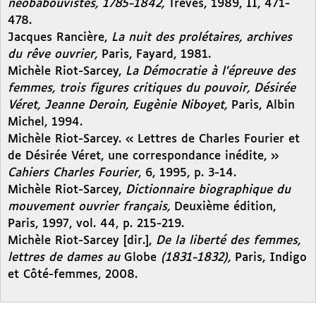
néobabouvistes, 1785-1842,
Trèves, 1989, II, 471-
478.
Jacques Rancière,
La nuit des prolétaires, archives
du rêve ouvrier,
Paris, Fayard, 1981.
Michèle Riot-Sarcey,
La Démocratie à l’épreuve des
femmes, trois figures critiques du pouvoir, Désirée
Véret, Jeanne Deroin, Eugènie Niboyet,
Paris, Albin
Michel, 1994.
Michèle Riot-Sarcey. « Lettres de Charles Fourier et
de Désirée Véret, une correspondance inédite, »
Cahiers Charles Fourier
, 6, 1995, p. 3-14.
Michèle Riot-Sarcey,
Dictionnaire biographique du
mouvement ouvrier français,
Deuxième édition,
Paris, 1997, vol. 44, p. 215-219.
Michèle Riot-Sarcey [dir.],
De la liberté des femmes,
lettres de dames au
Globe
(1831-1832),
Paris, Indigo
et Côté-femmes, 2008.