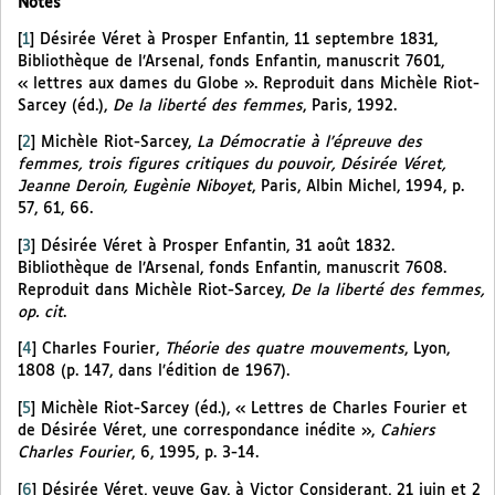
Notes
[
1
]
Désirée Véret à Prosper Enfantin, 11 septembre 1831,
Bibliothèque de l’Arsenal, fonds Enfantin, manuscrit 7601,
« lettres aux dames du Globe ». Reproduit dans Michèle Riot-
Sarcey (éd.),
De la liberté des femmes
, Paris, 1992.
[
2
]
Michèle Riot-Sarcey,
La Démocratie à l’épreuve des
femmes, trois figures critiques du pouvoir, Désirée Véret,
Jeanne Deroin, Eugènie Niboyet
, Paris, Albin Michel, 1994, p.
57, 61, 66.
[
3
]
Désirée Véret à Prosper Enfantin, 31 août 1832.
Bibliothèque de l’Arsenal, fonds Enfantin, manuscrit 7608.
Reproduit dans Michèle Riot-Sarcey,
De la liberté des femmes,
op. cit
.
[
4
]
Charles Fourier,
Théorie des quatre mouvements
, Lyon,
1808 (p. 147, dans l’édition de 1967).
[
5
]
Michèle Riot-Sarcey (éd.), « Lettres de Charles Fourier et
de Désirée Véret, une correspondance inédite »,
Cahiers
Charles Fourier
, 6, 1995, p. 3-14.
[
6
]
Désirée Véret, veuve Gay, à Victor Considerant, 21 juin et 2