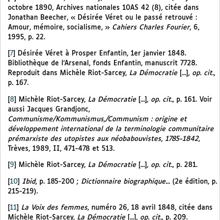
octobre 1890, Archives nationales 10AS 42 (8), citée dans
Jonathan Beecher, « Désirée Véret ou le passé retrouvé :
Amour, mémoire, socialisme, »
Cahiers Charles Fourier
, 6,
1995, p. 22.
[
7
]
Désirée Véret à Prosper Enfantin, 1er janvier 1848.
Bibliothèque de l’Arsenal, fonds Enfantin, manuscrit 7728.
Reproduit dans Michèle Riot-Sarcey,
La Démocratie
[...],
op. cit.
,
p. 167.
[
8
]
Michèle Riot-Sarcey,
La Démocratie
[...],
op. cit.
, p. 161. Voir
aussi Jacques Grandjonc,
Communisme/Kommunismus,/Communism : origine et
développement international de la terminologie communitaire
prémarxiste des utopistes aux néobabouvistes, 1785-1842
,
Trèves, 1989, II, 471-478 et 513.
[
9
]
Michèle Riot-Sarcey,
La Démocratie
[...],
op. cit.
, p. 281.
[
10
]
Ibid
, p. 185-200 ;
Dictionnaire biographique...
(2e édition, p.
215-219).
[
11
]
La Voix des femmes
, numéro 26, 18 avril 1848, citée dans
Michèle Riot-Sarcey,
La Démocratie
[...],
op. cit.
, p. 209.