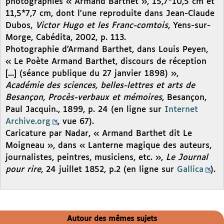
photographies « Armand Barthet », 15,7*10,5 cm et
11,5*7,7 cm, dont l’une reproduite dans Jean-Claude
Dubos,
Victor Hugo et les Franc-comtois
, Yens-sur-
Morge, Cabédita, 2002, p. 113.
Photographie d’Armand Barthet, dans Louis Peyen,
« Le Poète Armand Barthet, discours de réception
[...] (séance publique du 27 janvier 1898) »,
Académie des sciences, belles-lettres et arts de
Besançon, Procès-verbaux et mémoires
, Besançon,
Paul Jacquin., 1899, p. 24 (en ligne sur
Internet
Archive.org
, vue 67).
Caricature par Nadar, « Armand Barthet dit Le
Moigneau », dans « Lanterne magique des auteurs,
journalistes, peintres, musiciens, etc. »,
Le Journal
pour rire
, 24 juillet 1852, p.2 (en ligne sur
Gallica
).
Autour des mêmes sujets