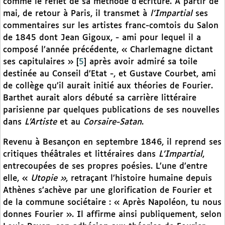
comme le reflet de sa méthode d’écriture. A partir de
mai, de retour à Paris, il transmet à
l’Impartial
ses
commentaires sur les artistes franc-comtois du Salon
de 1845 dont Jean Gigoux, - ami pour lequel il a
composé l’année précédente, « Charlemagne dictant
ses capitulaires »
[
5
]
après avoir admiré sa toile
destinée au Conseil d’Etat -, et Gustave Courbet, ami
de collège qu’il aurait initié aux théories de Fourier.
Barthet aurait alors débuté sa carrière littéraire
parisienne par quelques publications de ses nouvelles
dans
L’Artiste
et au
Corsaire-Satan
.
Revenu à Besançon en septembre 1846, il reprend ses
critiques théâtrales et littéraires dans
L’Impartial
,
entrecoupées de ses propres poésies. L’une d’entre
elle, «
Utopie »
, retraçant l’histoire humaine depuis
Athènes s’achève par une glorification de Fourier et
de la commune sociétaire : « Après Napoléon, tu nous
donnes Fourier ». Il affirme ainsi publiquement, selon