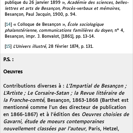
publique du 26 janvier 1899 »,
Académie des sciences, belles-
lettres et arts de Besançon, Procès-verbaux et mémoires
,
Besançon, Paul Jacquin, 1900, p. 94.
[
14
]
« Colloque de Besançon »,
École sociologique
phalanstérienne, communications familières du doyen
, n° 4,
Besançon, impr. J. Bonvalot, [1861], pp. 13-14.
[
15
]
L’Univers illustré
, 28 février 1874, p. 131.
P.S. :
Oeuvres
Contributions diverses à :
L’Impartial de Besançon ;
L’Artiste ; Le Corsaire-Satan ; la Revue littéraire de
la Franche-comté
, Besançon, 1863-1868 (Barthet est
mentionné comme l’un des directeur de publication
en 1866-1867) et à l’édition des
Oeuvres choisies de
Gavarni, étude de moeurs contemporaines
nouvellement classées par l’auteur
,
Paris, Hetzel,