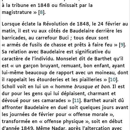
à la tribune en 1848 ou finissait par la
magistrature »
[
8
]
.
Lorsque éclate la Révolution de 1848, le 24 février au
matin, il est vu aux côtés de Baudelaire derrière les
barricades, au carrefour Buci ; tous deux sont
« armés de fusils de chasse et prêts à faire feu »
[
9
]
.
Sa relation avec Baudelaire est significative du
caractère de l’individu. Monselet dit de Barthet qu’il
est « un garçon bruyant, remuant, bon enfant, ayant
lui-même beaucoup de rapport avec un moineau, dont
il rappelait les étourderies et les piailleries »
[
10
]
.
Scholl voit en lui un « homme
brusque et bon
. Il est
dur pour les gens qui lui déplaisent, charmant et
dévoué pour ses camarades »
[
11
]
. Barthet aurait dû
affronter Baudelaire en duel soit quelques jours avant
les journées de février pour « offense morale »,
transformée en « offense physique », soit en début
d’année 1849. Même Nadar, après l’altercation avec