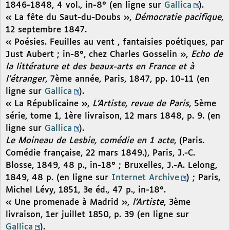
1846-1848, 4 vol., in-8° (en ligne sur
Gallica
).
« La fête du Saut-du-Doubs »,
Démocratie pacifique
,
12 septembre 1847.
« Poésies. Feuilles au vent , fantaisies poétiques, par
Just Aubert ; in-8°, chez Charles Gosselin »,
Echo de
la littérature et des beaux-arts en France et à
l’étranger
, 7ème année, Paris, 1847, pp. 10-11 (en
ligne sur
Gallica
).
« La Républicaine »,
L’Artiste, revue de Paris
, 5ème
série, tome 1, 1ère livraison, 12 mars 1848, p. 9. (en
ligne sur
Gallica
).
Le Moineau de Lesbie, comédie en 1 acte
, (Paris.
Comédie française, 22 mars 1849.), Paris, J.-C.
Blosse, 1849, 48 p., in-18° ; Bruxelles, J.-A. Lelong,
1849, 48 p. (en ligne sur
Internet Archive
) ; Paris,
Michel Lévy, 1851, 3e éd., 47 p., in-18°.
« Une promenade à Madrid »,
l’Artiste
, 3ème
livraison, 1er juillet 1850, p. 39 (en ligne sur
Gallica
).