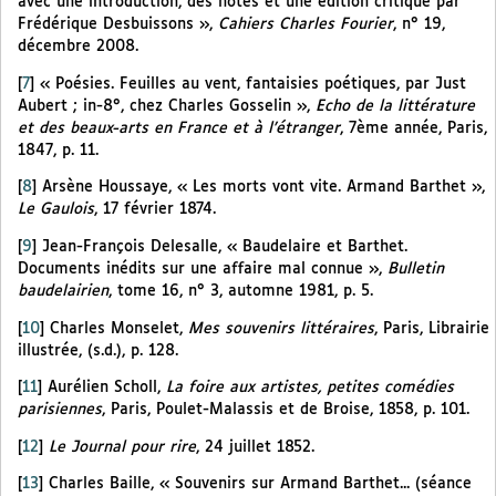
avec une introduction, des notes et une édition critique par
Frédérique Desbuissons »,
Cahiers Charles Fourier
, n° 19,
décembre 2008.
[
7
]
« Poésies. Feuilles au vent, fantaisies poétiques, par Just
Aubert ; in-8°, chez Charles Gosselin »,
Echo de la littérature
et des beaux-arts en France et à l’étranger
, 7ème année, Paris,
1847, p. 11.
[
8
]
Arsène Houssaye, « Les morts vont vite. Armand Barthet »,
Le Gaulois
, 17 février 1874.
[
9
]
Jean-François Delesalle, « Baudelaire et Barthet.
Documents inédits sur une affaire mal connue »,
Bulletin
baudelairien
, tome 16, n° 3, automne 1981, p. 5.
[
10
]
Charles Monselet,
Mes souvenirs littéraires
, Paris, Librairie
illustrée, (s.d.), p. 128.
[
11
]
Aurélien Scholl,
La foire aux artistes, petites comédies
parisiennes
, Paris, Poulet-Malassis et de Broise, 1858, p. 101.
[
12
]
Le Journal pour rire
, 24 juillet 1852.
[
13
]
Charles Baille, « Souvenirs sur Armand Barthet... (séance