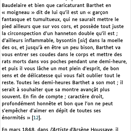
Baudelaire et bien que caricaturant Barthet en
« moigneau » dit de lui qu’il est un « garçon
fantasque et tumultueux, qui ne saurait mettre le
pied ailleurs que sur vos cors, et possède tout juste
la circonspection d’un hanneton double qu’il est ;
d’ailleurs inflammable, bysontin [
sic
] dans la moelle
des os, et jusqu’à en être un peu bison, Barthet va
vous entrer ses coudes dans le corps et mettre des
rats morts dans vos poches pendant une demi-heure,
et puis il vous lâche un mot plein d’esprit, de bon
sens et de délicatesse qui vous fait oublier tout le
reste. Toutes les demi-heures Barthet a son mot ; il
serait à souhaiter que sa montre avançât plus
souvent. En fin de compte ; caractère droit,
profondément honnête et bon que l’on ne peut
s’empêcher d’aimer en dépit de toutes ses
énormités »
[
12
]
.
En mars 1848, dans
l’Artiste
d’Arsène Houssaye, il