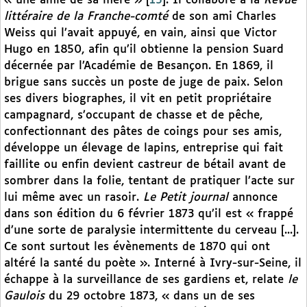
« une amie de sa mère »
[
15
]
. Il collabore à la
Revue
littéraire de la Franche-comté
de son ami Charles
Weiss qui l’avait appuyé, en vain, ainsi que Victor
Hugo en 1850, afin qu’il obtienne la pension Suard
décernée par l’Académie de Besançon. En 1869, il
brigue sans succès un poste de juge de paix. Selon
ses divers biographes, il vit en petit propriétaire
campagnard, s’occupant de chasse et de pêche,
confectionnant des pâtes de coings pour ses amis,
développe un élevage de lapins, entreprise qui fait
faillite ou enfin devient castreur de bétail avant de
sombrer dans la folie, tentant de pratiquer l’acte sur
lui même avec un rasoir.
Le Petit journal
annonce
dans son édition du 6 février 1873 qu’il est « frappé
d’une sorte de paralysie intermittente du cerveau [...].
Ce sont surtout les évènements de 1870 qui ont
altéré la santé du poète ». Interné à Ivry-sur-Seine, il
échappe à la surveillance de ses gardiens et, relate
le
Gaulois
du 29 octobre 1873, « dans un de ses