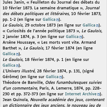
Jules Janin, « Feuilleton du Journal des débats du
10 février 1873. La semaine dramatique »,
Journal
des débats politiques et littéraires
, 10 février 1873,
pp. 1-2 (en ligne sur
Gallica
).
Le Gaulois
, 29 octobre 1873 (en ligne sur
Gallica
).
« Curiosités de l’année politique 1873 »,
Le Gaulois
,
2 janvier 1874, p. 3 (en ligne sur
Gallica
).
Arsène Houssaye, « Les morts vont vite. Armand
Barthet »,
Le Gaulois
, 17 février 1874 (en ligne
Gallica
).
Le Gaulois
, 18 février 1874, p. 1 (en ligne sur
Gallica
).
L’Univers illustré
, 28 février 1874, p. 131, (signé
Gérôme) (en ligne sur
Gallica
).
Théodore de Banville,
Odes funambulesques suivies
d’un commentaire
, Paris, A. Lemerre, 1874, pp. 228-
230 et pp. 372-373 (en ligne sur
Internet Archive
).
Jean Quinola,
Nouvelle académie des jeux, contenant
un dictionnaire des jeux anciens, le nouveau jeu de