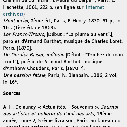
Chemin de Corinthe ; L’Heure du berger], Paris, L.
Hachette, 1861, 222 p. (en ligne sur
Internet
archive
)
Montauciel
, 2ème éd., Paris, F. Henry, 1870, 61 p., in-
16°. (1ère éd. de 1869).
Les Francs-Tireurs
, [Début : "La plume au vent".],
paroles d’Armand Barthet, musique de Charles Loret,
Paris, [1870].
Un Dernier Baiser, mélodie
[Début : "Tombez de mon
front"], poésie de Armand Barthet, musique
d’Anthony Choudens, Paris, [1870 ?].
Une passion fatale
, Paris, N. Blanpain, 1886, 2 vol.
in-16°.
Sources
A. H. Delaunay « Actualités. - Souvenirs »,
Journal
des artistes et bulletin de l’ami des arts
, 19ème
année, tome 2, 53ème livraison, Paris, au bureau du