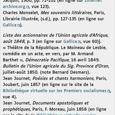
Jacquin, 1900, pp. 71-102 (en ligne sur
Internet
archive.org
, vue 123).
Charles Monselet,
Mes souvenirs littéraires
, Paris,
Librairie illustrée, (s.d.), pp. 127-135 (en ligne sur
Gallica
).
Liste des actionnaires de l’Union agricole d’Afrique,
août 1848
, p. 3 (en ligne sur
Gallica
, vue 60)].
« Théâtre de la République. Le Moineau de Lesbie,
comédie en un acte, en vers, par M. Armand
Barthet »,
Démocratie Pacifique
, 16 avril 1849.
Bulletin de l’Union agricole du Sig. Province d’Oran
,
juillet-août 1850. (note Bernard Desmars).
Jean Journet,
Poésies et chants harmoniens
, Paris,
Joubert, juin 1857 (en ligne sur le site de la
Bibliothèque virtuelle sur les Premiers socialismes
,
vue 4).
Jean Journet,
Documents apostoliques et
prophétiques
, Paris, F. Moreau, juin 1858 (en ligne