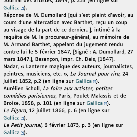
Journal des artistes, 1844, p. 235 (en ligne sur
Gallica
).
Réponse de M. Dumollard [qui s’est plaint d’avoir, au
cours d’une altercation avec Barthet, reçu un coup
au visage de la part de ce dernier...], intimé à la
requête de M. le procureur-général, au mémoire de
M. Armand Barthet, appelant du jugement rendu
contre lui le 5 février 1847, [Signé : A. Dumollard, 27
mars 1847.], Besançon, impr. Ch. Deis, [1847].
Nadar, « Lanterne magique des auteurs, journalistes,
peintres, musiciens, etc. »,
Le Journal pour rire
, 24
juillet 1852, p.2 (en ligne sur
Gallica
).
Aurélien Scholl,
La foire aux artistes, petites
comédies parisiennes
, Paris, Poulet-Malassis et de
Broise, 1858, p. 101 (en ligne sur
Gallica
).
Le Figaro
, 12 juillet 1866, p. 6 (en ligne sur
Gallica
).
Le Petit journal
, 6 février 1873, p. 3 (en ligne sur
Gallica
).