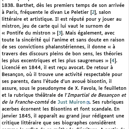
1838. Barthet, dès les premiers temps de son arrivée
à Paris, fréquente le divan Le Peletier
[
2
]
, salon
littéraire et artistique. Il est réputé pour y jouer au
mistron, jeu de carte qui lui vaut le surnom de
« Pontife du mistron »
[
3
]
. Mais également, avec
toute la sincérité qui l’anime et sans doute en raison
de ses convictions phalanstériennes, il donne « à
travers des discours pleins de bon sens, les théories
les plus excentriques et les plus saugrenues »
[
4
]
.
Licencié en 1844, il est reçu avocat. De retour à
Besançon, où il trouve une activité respectable pour
ses parents, dans l’étude d’un avoué bisontin, il
assure, sous le pseudonyme de X. Favola, le feuilleton
et la rubrique théâtrale de l’
Impartial de Besançon et
de la Franche-comté
de
Just Muiron
. Ses rubriques
acerbes écornent les Bisontins et font scandale. En
janvier 1845, il apparaît au grand jour rédigeant une
critique littéraire que ses biographes considèrent