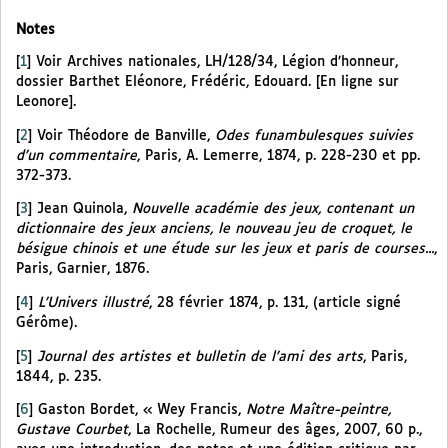
Notes
[
1
]
Voir Archives nationales, LH/128/34, Légion d’honneur,
dossier Barthet Eléonore, Frédéric, Edouard. [En ligne sur
Leonore].
[
2
]
Voir Théodore de Banville,
Odes funambulesques suivies
d’un commentaire
, Paris, A. Lemerre, 1874, p. 228-230 et pp.
372-373.
[
3
]
Jean Quinola,
Nouvelle académie des jeux, contenant un
dictionnaire des jeux anciens, le nouveau jeu de croquet, le
bésigue chinois et une étude sur les jeux et paris de courses...
,
Paris, Garnier, 1876.
[
4
]
L’Univers illustré
, 28 février 1874, p. 131, (article signé
Gérôme).
[
5
]
Journal des artistes et bulletin de l’ami des arts
, Paris,
1844, p. 235.
[
6
]
Gaston Bordet, « Wey Francis,
Notre Maître-peintre,
Gustave Courbet
, La Rochelle, Rumeur des âges, 2007, 60 p.,