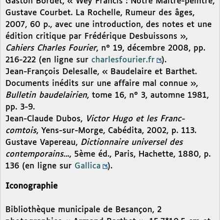
Gaston Bordet, « Wey Francis : Notre Maître-peintre,
Gustave Courbet. La Rochelle, Rumeur des âges,
2007, 60 p., avec une introduction, des notes et une
édition critique par Frédérique Desbuissons »,
Cahiers Charles Fourier
, n° 19, décembre 2008, pp.
216-222 (en ligne sur
charlesfourier.fr
).
Jean-François Delesalle, « Baudelaire et Barthet.
Documents inédits sur une affaire mal connue »,
Bulletin baudelairien
, tome 16, n° 3, automne 1981,
pp. 3-9.
Jean-Claude Dubos,
Victor Hugo et les Franc-
comtois
, Yens-sur-Morge, Cabédita, 2002, p. 113.
Gustave Vapereau,
Dictionnaire universel des
contemporains..
., 5ème éd., Paris, Hachette, 1880, p.
136 (en ligne sur
Gallica
).
Iconographie
Bibliothèque municipale de Besançon, 2