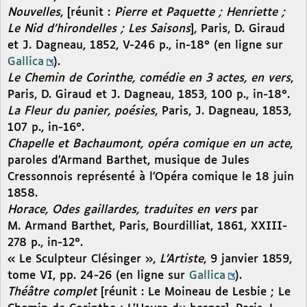
Nouvelles
, [réunit :
Pierre et Paquette ; Henriette ;
Le Nid d’hirondelles ; Les Saisons
], Paris, D. Giraud
et J. Dagneau, 1852, V-246 p., in-18° (en ligne sur
Gallica
).
Le Chemin de Corinthe, comédie en 3 actes, en vers
,
Paris, D. Giraud et J. Dagneau, 1853, 100 p., in-18°.
La Fleur du panier, poésies
, Paris, J. Dagneau, 1853,
107 p., in-16°.
Chapelle et Bachaumont, opéra comique en un acte
,
paroles d’Armand Barthet, musique de Jules
Cressonnois représenté à l’Opéra comique le 18 juin
1858.
Horace, Odes gaillardes, traduites en vers
par
M. Armand Barthet, Paris, Bourdilliat, 1861, XXIII-
278 p., in-12°.
« Le Sculpteur Clésinger »,
L’Artiste
, 9 janvier 1859,
tome VI, pp. 24-26 (en ligne sur
Gallica
).
Théâtre complet
[réunit : Le Moineau de Lesbie ; Le