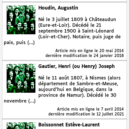
Houdin, Augustin
Né le 3 juillet 1809 à Châteaudun
(Eure-et-Loir). Décédé le 21
septembre 1900 à Saint-Léonard
(Loir-et-Cher). Notaire, puis juge de
paix, puis (…)
Article mis en ligne le
20 mai 2014
dernière modification le 24 janvier 2018
Gautier, Henri (ou Henry) Joseph
Né le 11 août 1807, à Nismes (alors
département de Sambre-et-Meuse,
aujourd’hui en Belgique, dans la
province de Namur). Décédé le 30
novembre (…)
Article mis en ligne le
7 avril 2014
dernière modification le 12 juillet 2021
Boissonnet Estève-Laurent