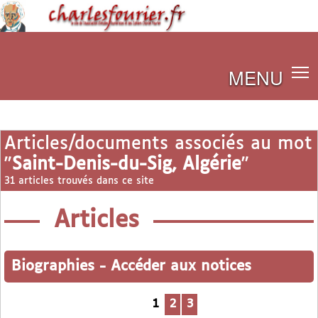
MENU
Articles/documents associés au mot
"
Saint-Denis-du-Sig, Algérie
"
31 articles trouvés dans ce site
Articles
Biographies
-
Accéder aux notices
1
2
3