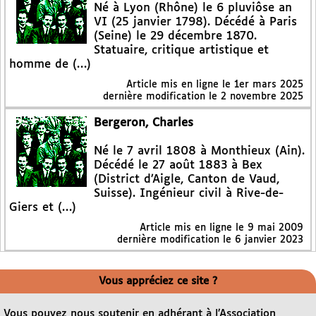
Né à Lyon (Rhône) le 6 pluviôse an
VI (25 janvier 1798). Décédé à Paris
(Seine) le 29 décembre 1870.
Statuaire, critique artistique et
homme de (…)
Article mis en ligne le
1er mars 2025
dernière modification le 2 novembre 2025
Bergeron, Charles
Né le 7 avril 1808 à Monthieux (Ain).
Décédé le 27 août 1883 à Bex
(District d’Aigle, Canton de Vaud,
Suisse). Ingénieur civil à Rive-de-
Giers et (…)
Article mis en ligne le
9 mai 2009
dernière modification le 6 janvier 2023
Vous appréciez ce site ?
Vous pouvez nous soutenir en adhérant à l’Association