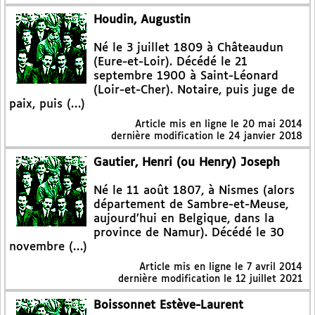
Houdin, Augustin
Né le 3 juillet 1809 à Châteaudun
(Eure-et-Loir). Décédé le 21
septembre 1900 à Saint-Léonard
(Loir-et-Cher). Notaire, puis juge de
paix, puis (…)
Article mis en ligne le
20 mai 2014
dernière modification le 24 janvier 2018
Gautier, Henri (ou Henry) Joseph
Né le 11 août 1807, à Nismes (alors
département de Sambre-et-Meuse,
aujourd’hui en Belgique, dans la
province de Namur). Décédé le 30
novembre (…)
Article mis en ligne le
7 avril 2014
dernière modification le 12 juillet 2021
Boissonnet Estève-Laurent