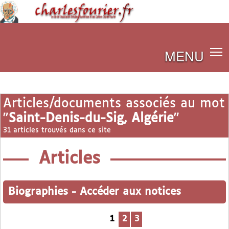
MENU
Articles/documents associés au mot
"
Saint-Denis-du-Sig, Algérie
"
31 articles trouvés dans ce site
Articles
Biographies
-
Accéder aux notices
1
2
3