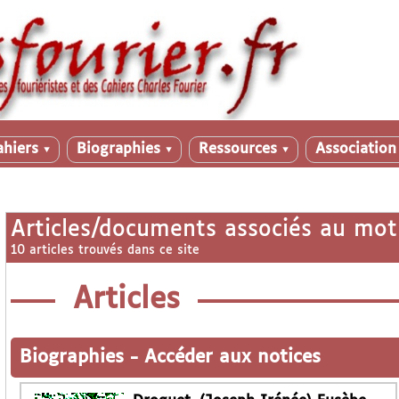
ahiers
Biographies
Ressources
Associatio
▼
▼
▼
Articles/documents associés au mot
10 articles trouvés dans ce site
Articles
Biographies
-
Accéder aux notices