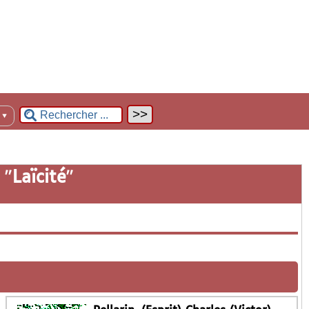
n
▼
 "
Laïcité
"