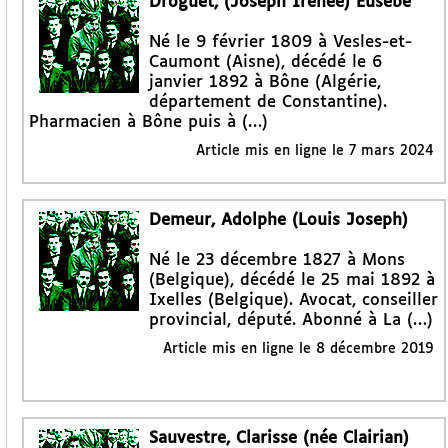
Droguet, (Joseph Irénée) Eusèbe
Né le 9 février 1809 à Vesles-et-
Caumont (Aisne), décédé le 6
janvier 1892 à Bône (Algérie,
département de Constantine).
Pharmacien à Bône puis à (…)
Article mis en ligne le
7 mars 2024
Demeur, Adolphe (Louis Joseph)
Né le 23 décembre 1827 à Mons
(Belgique), décédé le 25 mai 1892 à
Ixelles (Belgique). Avocat, conseiller
provincial, député. Abonné à La (…)
Article mis en ligne le
8 décembre 2019
Sauvestre, Clarisse (née Clairian)