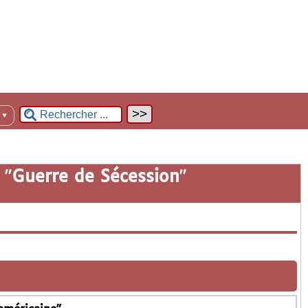
n
▼
 "
Guerre de Sécession
"