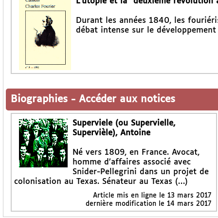
L’utopie et la "deuxième révolution 
Durant les années 1840, les fouriéri
débat intense sur le développement 
Biographies
-
Accéder aux notices
Superviele (ou Supervielle,
Supervièle), Antoine
Né vers 1809, en France. Avocat,
homme d’affaires associé avec
Snider-Pellegrini dans un projet de
colonisation au Texas. Sénateur au Texas (…)
Article mis en ligne le
13 mars 2017
dernière modification le 14 mars 2017