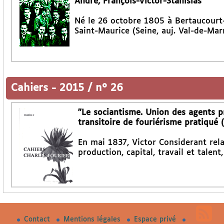
André, François-Victor-Stanislas
Né le 26 octobre 1805 à Bertaucourt
Saint-Maurice (Seine, auj. Val-de-Marn
Cahiers
-
2015 / n° 26
"Le sociantisme. Union des agents pro
transitoire de fouriérisme pratiqué 
En mai 1837, Victor Considerant rel
production, capital, travail et talent
Contact
Mentions légales
Espace privé