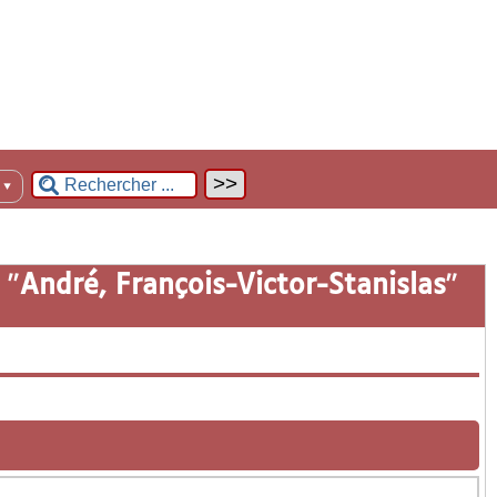
n
▼
 "
André, François-Victor-Stanislas
"