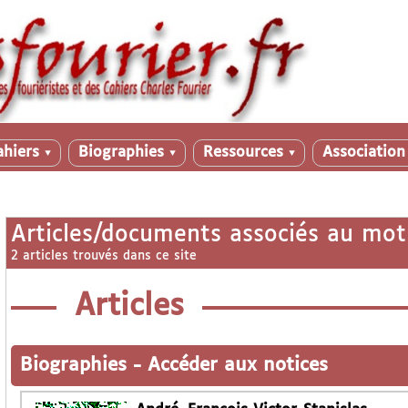
ahiers
Biographies
Ressources
Associatio
▼
▼
▼
Articles/documents associés au mot
2 articles trouvés dans ce site
Articles
Biographies
-
Accéder aux notices