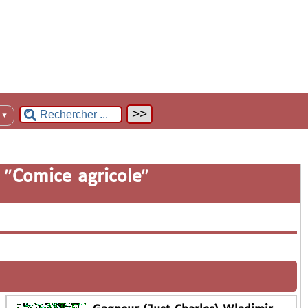
n
▼
 "
Comice agricole
"