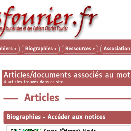
ahiers
Biographies
Ressources
Associatio
▼
▼
▼
Articles/documents associés au mot
4 articles trouvés dans ce site
Articles
Biographies
-
Accéder aux notices