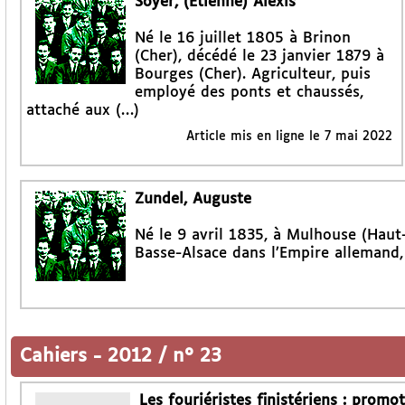
Soyer, (Étienne) Alexis
Né le 16 juillet 1805 à Brinon
(Cher), décédé le 23 janvier 1879 à
Bourges (Cher). Agriculteur, puis
employé des ponts et chaussés,
attaché aux (…)
Article mis en ligne le
7 mai 2022
Zundel, Auguste
Né le 9 avril 1835, à Mulhouse (Haut-
Basse-Alsace dans l’Empire allemand,
Cahiers
-
2012 / n° 23
Les fouriéristes finistériens : prom