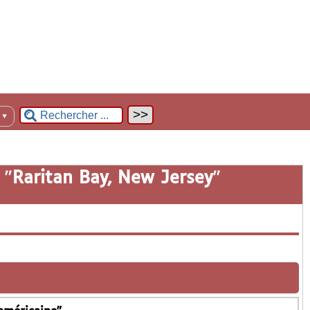
n
▼
 "
Raritan Bay, New Jersey
"