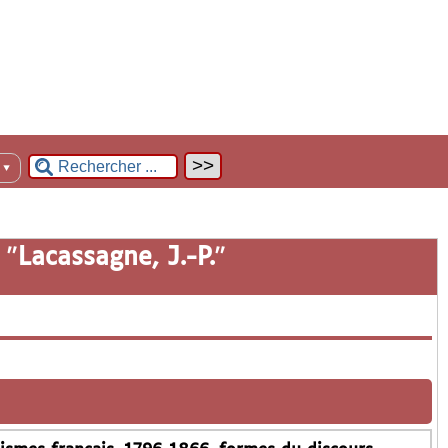
n
▼
 "
Lacassagne, J.-P.
"