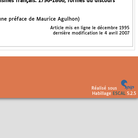
lismes français. 1796-1866, formes du discours
 une préface de Maurice Agulhon)
Article mis en ligne le
décembre 1995
dernière modification le 4 avril 2007
Réalisé sous
Habillage
ESCAL
5.2.5