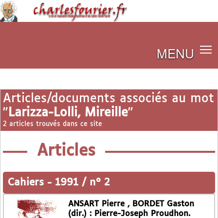
MENU
Articles/documents associés au mot
"
Larizza-Lolli, Mireille
"
2 articles trouvés dans ce site
Articles
Cahiers
-
1991 / n° 2
ANSART Pierre , BORDET Gaston
(dir.) : Pierre-Joseph Proudhon.