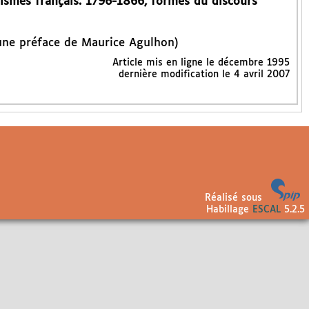
lismes français. 1796-1866, formes du discours
 une préface de Maurice Agulhon)
Article mis en ligne le
décembre 1995
dernière modification le 4 avril 2007
Réalisé sous
Habillage
ESCAL
5.2.5