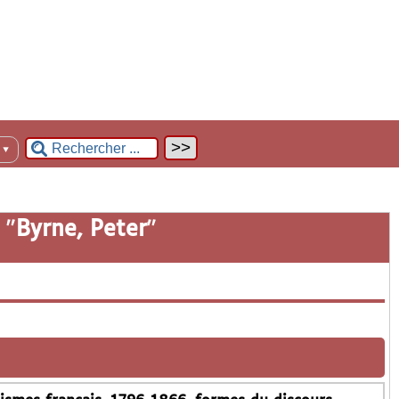
n
▼
 "
Byrne, Peter
"