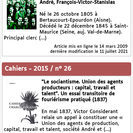
André, François-Victor-Stanislas
Né le 26 octobre 1805 à
Bertaucourt-Epourdon (Aisne).
Décédé le 22 décembre 1845 à Saint-
Maurice (Seine, auj. Val-de-Marne).
Principal clerc (…)
Article mis en ligne le
14 mars 2009
dernière modification le 11 juillet 2021
Cahiers
-
2015 / n° 26
"Le sociantisme. Union des agents
producteurs : capital, travail et
talent". Un essai transitoire de
fouriérisme pratiqué (1837)
En mai 1837, Victor Considerant
relaie un appel à constituer une «
Union des agents de production,
capital, travail et talent, société André et (…)