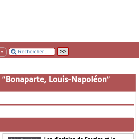
n
▼
 "
Bonaparte, Louis-Napoléon
"