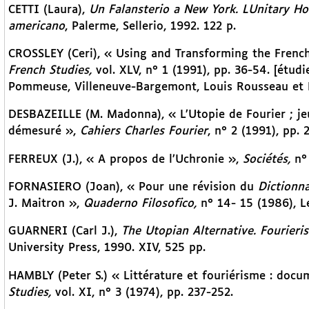
CETTI (Laura),
Un Falansterio a New York. LUnitary Ho
americano
, Palerme, Sellerio, 1992. 122 p.
CROSSLEY (Ceri), « Using and Transforming the Frenc
French Studies,
vol. XLV, n° 1 (1991), pp. 36-54. [étu
Pommeuse, Villeneuve-Bargemont, Louis Rousseau et F
DESBAZEILLE (M. Madonna), « L’Utopie de Fourier ; jeu
démesuré »,
Cahiers Charles Fourier
, n° 2 (1991), pp. 
FERREUX (J.), « A propos de l’Uchronie »,
Sociétés,
n° 
FORNASIERO (Joan), « Pour une révision du
Dictionn
J. Maitron »,
Quaderno Filosofico,
n° 14- 15 (1986), L
GUARNERI (Carl J.),
The Utopian Alternative. Fourieri
University Press, 1990. XIV, 525 pp.
HAMBLY (Peter S.) « Littérature et fouriérisme : docu
Studies,
vol. XI, n° 3 (1974), pp. 237-252.