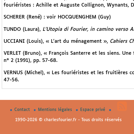
fouriéristes : Achille et Auguste Collignon, Wynants, De
SCHERER (René) : voir HOCQUENGHEM (Guy)
TUNDO (Laura),
L’Utopia di Fourier, in camino verso 
UCCIANI (Louis), « L’art du ménagement »,
Cahiers Ch
VERLET (Bruno), « François Santerre et les siens. Une 
n° 2 (1991), pp. 57-68.
VERNUS (Michel), « Les fouriéristes et les fruitières 
47-56.
Contact
Mentions légales
Espace privé
1990-2026 © charlesfourier.fr - Tous droits réservés