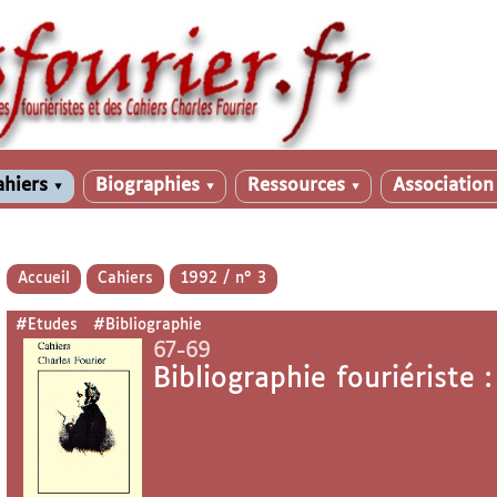
ahiers
Biographies
Ressources
Associatio
▼
▼
▼
Accueil
Cahiers
1992 / n° 3
#Etudes
#Bibliographie
67-69
Bibliographie fouriériste 