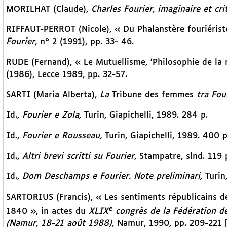
MORILHAT (Claude),
Charles Fourier, imaginaire et cri
RIFFAUT-PERROT (Nicole), « Du Phalanstère fouriéris
Fourier
, n° 2 (1991), pp. 33- 46.
RUDE (Fernand), « Le Mutuellisme, ’Philosophie de la 
(1986), Lecce 1989, pp. 32-57.
SARTI (Maria Alberta),
La
Tribune des femmes
tra Fou
Id.,
Fourier e Zola,
Turin, Giapichelli, 1989. 284 p.
Id.,
Fourier e Rousseau,
Turin, Giapichelli, 1989. 400 p
Id.,
Altri brevi scritti su Fourier
, Stampatre, slnd. 119 
Id.,
Dom Deschamps e Fourier. Note preliminari,
Turin,
SARTORIUS (Francis), « Les sentiments républicains de
e
1840 », in actes du
XLIX
congrès de la Fédération des
(Namur, 18-21 août 1988),
Namur, 1990, pp. 209-221 [é