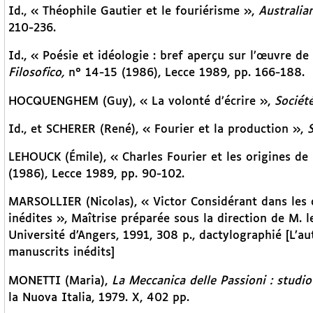
Id., « Théophile Gautier et le fouriérisme »,
Australia
210-236.
Id., « Poésie et idéologie : bref aperçu sur l’œuvre 
Filosofico,
n° 14-15 (1986), Lecce 1989, pp. 166-188.
HOCQUENGHEM (Guy), « La volonté d’écrire »,
Société
Id., et SCHERER (René), « Fourier et la production »,
S
LEHOUCK (Émile), « Charles Fourier et les origines de
(1986), Lecce 1989, pp. 90-102.
MARSOLLIER (Nicolas), « Victor Considérant dans les dé
inédites », Maîtrise préparée sous la direction de M. 
Université d’Angers, 1991, 308 p., dactylographié [L’a
manuscrits inédits]
MONETTI (Maria),
La Meccanica delle Passioni : studio 
la Nuova Italia, 1979. X, 402 pp.