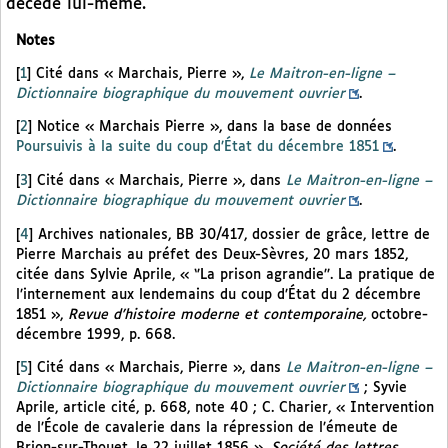
décède lui-même.
Notes
[
1
]
Cité dans « Marchais, Pierre »,
Le Maitron-en-ligne –
Dictionnaire biographique du mouvement ouvrier
.
[
2
]
Notice « Marchais Pierre », dans la base de données
Poursuivis à la suite du coup d’État du décembre 1851
.
[
3
]
Cité dans « Marchais, Pierre », dans
Le Maitron-en-ligne –
Dictionnaire biographique du mouvement ouvrier
.
[
4
]
Archives nationales, BB 30/417, dossier de grâce, lettre de
Pierre Marchais au préfet des Deux-Sèvres, 20 mars 1852,
citée dans Sylvie Aprile, « ‘’La prison agrandie’’. La pratique de
l’internement aux lendemains du coup d’État du 2 décembre
1851 »,
Revue d’histoire moderne et contemporaine,
octobre-
décembre 1999, p. 668.
[
5
]
Cité dans « Marchais, Pierre », dans
Le Maitron-en-ligne –
Dictionnaire biographique du mouvement ouvrier
; Syvie
Aprile, article cité, p. 668, note 40 ; C. Charier, « Intervention
de l’École de cavalerie dans la répression de l’émeute de